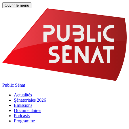
Ouvrir le menu
Public Sénat
Actualités
Sénatoriales 2026
Émissions
Documentaires
Podcasts
Programme