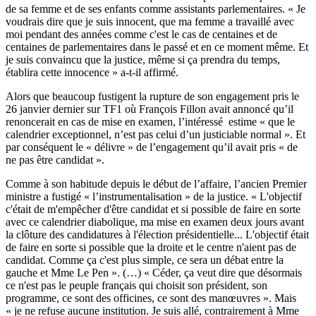
de sa femme et de ses enfants comme assistants parlementaires. « Je
voudrais dire que je suis innocent, que ma femme a travaillé avec
moi pendant des années comme c'est le cas de centaines et de
centaines de parlementaires dans le passé et en ce moment même. Et
je suis convaincu que la justice, même si ça prendra du temps,
établira cette innocence » a-t-il affirmé.
Alors que beaucoup fustigent la rupture de son engagement pris le
26 janvier dernier sur TF1 où François Fillon avait annoncé qu’il
renoncerait en cas de mise en examen, l’intéressé estime « que le
calendrier exceptionnel, n’est pas celui d’un justiciable normal ». Et
par conséquent le « délivre » de l’engagement qu’il avait pris « de
ne pas être candidat ».
Comme à son habitude depuis le début de l’affaire, l’ancien Premier
ministre a fustigé « l’instrumentalisation » de la justice. « L'objectif
c'était de m'empêcher d'être candidat et si possible de faire en sorte
avec ce calendrier diabolique, ma mise en examen deux jours avant
la clôture des candidatures à l'élection présidentielle... L'objectif était
de faire en sorte si possible que la droite et le centre n'aient pas de
candidat. Comme ça c'est plus simple, ce sera un débat entre la
gauche et Mme Le Pen ». (…) « Céder, ça veut dire que désormais
ce n'est pas le peuple français qui choisit son président, son
programme, ce sont des officines, ce sont des manœuvres ». Mais
« je ne refuse aucune institution. Je suis allé, contrairement à Mme