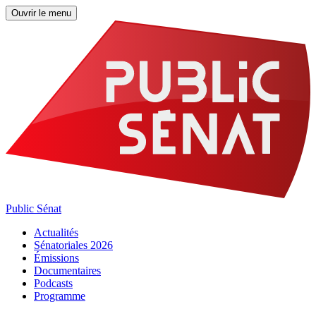
Ouvrir le menu
Public Sénat
Actualités
Sénatoriales 2026
Émissions
Documentaires
Podcasts
Programme