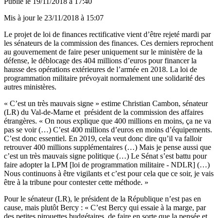
Publié le
19/11/2018 à 17:40
Mis à jour le
23/11/2018 à 15:07
Le projet de loi de finances rectificative vient d’être rejeté mardi par
les sénateurs de la commission des finances. Ces derniers reprochent
au gouvernement de faire peser uniquement sur le ministère de la
défense, le déblocage des 404 millions d’euros pour financer la
hausse des opérations extérieures de l’armée en 2018. La loi de
programmation militaire prévoyait normalement une solidarité des
autres ministères.
« C’est un très mauvais signe » estime Christian Cambon, sénateur
(LR) du Val-de-Marne et président de la commission des affaires
étrangères. « On nous explique que 400 millions en moins, ça ne va
pas se voir (…) C’est 400 millions d’euros en moins d’équipements.
C’est donc essentiel. En 2019, cela veut donc dire qu’il va falloir
retrouver 400 millions supplémentaires (…) Mais je pense aussi que
c’est un très mauvais signe politique (…) Le Sénat s’est battu pour
faire adopter la LPM [loi de programmation militaire - NDLR] (…)
Nous continuons à être vigilants et c’est pour cela que ce soir, je vais
être à la tribune pour contester cette méthode. »
Pour le sénateur (LR), le président de la République n’est pas en
cause, mais plutôt Bercy : « C’est Bercy qui essaie à la marge, par
des petites pirouettes budgétaires, de faire en sorte que la pensée et