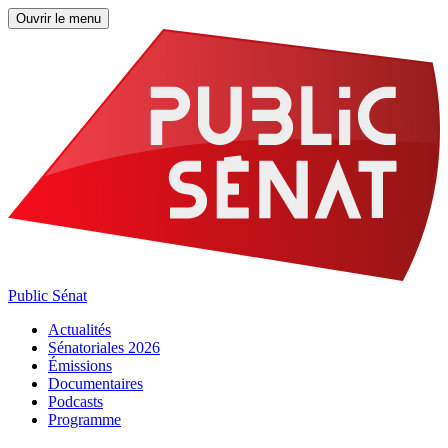
Ouvrir le menu
Public Sénat
Actualités
Sénatoriales 2026
Émissions
Documentaires
Podcasts
Programme