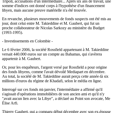
Tripoli, accusations d'un intermédiaire... Après six ans de travail, une
somme d'indices ont donné corps à l'hypothèse d'un financement
libyen, mais aucune preuve matérielle n'a été trouvée.
En revanche, plusieurs mouvements de fonds suspects ont été mis au
jour, dont celui entre M. Takieddine et M. Gaubert, qui fut un
proche collaborateur de Nicolas Sarkozy au ministère du Budget
(1993-1995).
- Investissements en Colombie -
Le 6 février 2006, la société Rossfield appartenant à M. Takieddine
versait 440.000 euros sur un compte au Bahamas, qui s'avèrera
appartenir à M. Gaubert.
Or, pour les enquêteurs, l'argent versé par Rossfield a pour origine
des fonds libyens, comme l'avait dévoilé Mediapart en décembre.
Au total, la société de M. Takieddine aurait perçu cette année-là six
millions d'euros du régime de Khadafi, selon le média en ligne.
Interrogé sur ces fonds mi-janvier, l'intermédiaire a affirmé qu'il
s'agissait d'opérations immobilières de son ancien ami et qu'il n'y
"avait aucun lien avec la Libye", a déclaré au Point son avocate, Me
Élise Arfi.
Thierry Gaubert, qui a comparu début décembre avec son ex-épouse