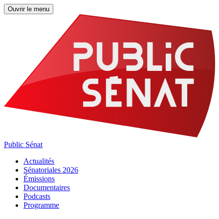
Ouvrir le menu
Public Sénat
Actualités
Sénatoriales 2026
Émissions
Documentaires
Podcasts
Programme