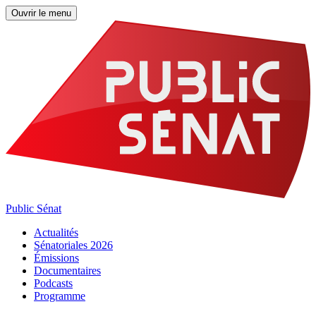
Ouvrir le menu
Public Sénat
Actualités
Sénatoriales 2026
Émissions
Documentaires
Podcasts
Programme