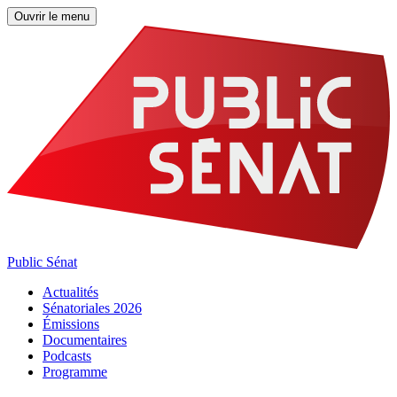
Ouvrir le menu
Public Sénat
Actualités
Sénatoriales 2026
Émissions
Documentaires
Podcasts
Programme