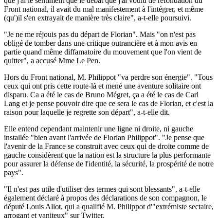
que j'ai le sentiment que le débat que j'ai voulu de refondation du
Front national, il avait du mal manifestement à l'intégrer, et même
(qu')il s'en extrayait de manière très claire", a-t-elle poursuivi.
"Je ne me réjouis pas du départ de Florian". Mais "on n'est pas
obligé de tomber dans une critique outrancière et à mon avis en
partie quand même diffamatoire du mouvement que l'on vient de
quitter", a accusé Mme Le Pen.
Hors du Front national, M. Philippot "va perdre son énergie". "Tous
ceux qui ont pris cette route-là et mené une aventure solitaire ont
disparu. Ca a été le cas de Bruno Mégret, ça a été le cas de Carl
Lang et je pense pouvoir dire que ce sera le cas de Florian, et c'est la
raison pour laquelle je regrette son départ", a-t-elle dit.
Elle entend cependant maintenir une ligne ni droite, ni gauche
installée "bien avant l'arrivée de Florian Philippot". "Je pense que
l'avenir de la France se construit avec ceux qui de droite comme de
gauche considèrent que la nation est la structure la plus performante
pour assurer la défense de l'identité, la sécurité, la prospérité de notre
pays".
"Il n'est pas utile d'utiliser des termes qui sont blessants", a-t-elle
également déclaré à propos des déclarations de son compagnon, le
député Louis Aliot, qui a qualifié M. Philippot d'"extrémiste sectaire,
arrogant et vaniteux" sur Twitter.