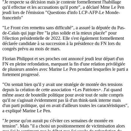
"Je respecte sa décision mais je conteste formellement l'habillage
qu'il effectue et les accusations qu'il porte", a déclaré Mme Le Pen
jeudi lors de l'émission "Questions d'info LCP-AFP-Le Monde-
franceinfo"
"Le Front s'en remettra sans difficulté", a assuré la députée du Pas-
de-Calais qui juge être "la plus solide et la mieux placée" pour
l'élection présidentielle de 2022. Elle s'est également formellement
déclarée candidate à sa succession à la présidence du FN lors du
congrès prévu au mois de mars.
Florian Philippot et ses proches ont annoncé jeudi leur départ d'un
FN en pleine refondation, marquant la fin d'une relation privilégiée
de plusieurs années avec Marine Le Pen pendant lesquelles le parti a
fortement progressé.
"On sentait bien qu'il y avait une stratégie de montée des tensions
depuis la création de cette association +Les Patriotes+. J'ai quand
même assez de bouteille politique pour avoir tout de suite compris
qu'il ne s'agissait évidemment pas là d'un think-tank interne mais
d'un parti politique, qui en avait d'ailleurs toutes les caractéristiques",
a expliqué Marine Le Pen.
"Je pense qu'on aurait pu s'éviter ces semaines de montée en
tension". Mais "il a choisi un positionnement de victimisation alors