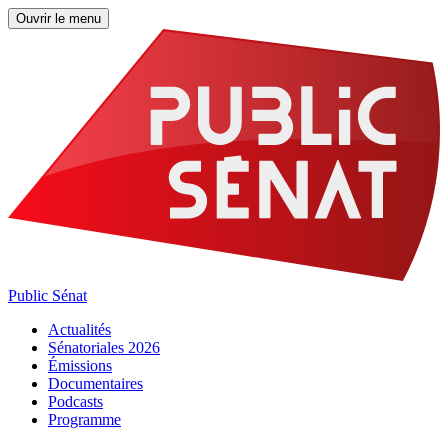
Ouvrir le menu
Public Sénat
Actualités
Sénatoriales 2026
Émissions
Documentaires
Podcasts
Programme