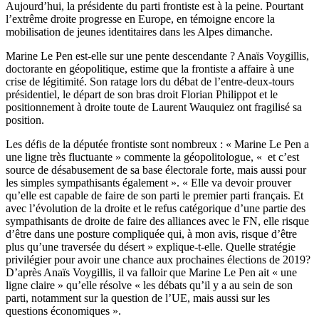
Aujourd’hui, la présidente du parti frontiste est à la peine. Pourtant
l’extrême droite progresse en Europe, en témoigne encore la
mobilisation de jeunes identitaires dans les Alpes dimanche.
Marine Le Pen est-elle sur une pente descendante ? Anaïs Voygillis,
doctorante en géopolitique, estime que la frontiste a affaire à une
crise de légitimité. Son ratage lors du débat de l’entre-deux-tours
présidentiel, le départ de son bras droit Florian Philippot et le
positionnement à droite toute de Laurent Wauquiez ont fragilisé sa
position.
Les défis de la députée frontiste sont nombreux : « Marine Le Pen a
une ligne très fluctuante » commente la géopolitologue, « et c’est
source de désabusement de sa base électorale forte, mais aussi pour
les simples sympathisants également ». « Elle va devoir prouver
qu’elle est capable de faire de son parti le premier parti français. Et
avec l’évolution de la droite et le refus catégorique d’une partie des
sympathisants de droite de faire des alliances avec le FN, elle risque
d’être dans une posture compliquée qui, à mon avis, risque d’être
plus qu’une traversée du désert » explique-t-elle. Quelle stratégie
privilégier pour avoir une chance aux prochaines élections de 2019?
D’après Anaïs Voygillis, il va falloir que Marine Le Pen ait « une
ligne claire » qu’elle résolve « les débats qu’il y a au sein de son
parti, notamment sur la question de l’UE, mais aussi sur les
questions économiques ».