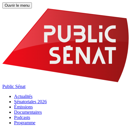
Ouvrir le menu
Public Sénat
Actualités
Sénatoriales 2026
Émissions
Documentaires
Podcasts
Programme