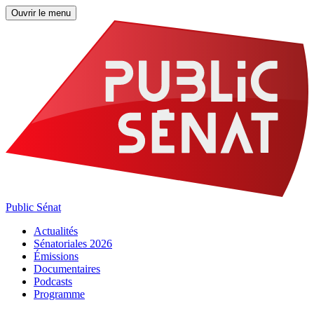
Ouvrir le menu
Public Sénat
Actualités
Sénatoriales 2026
Émissions
Documentaires
Podcasts
Programme