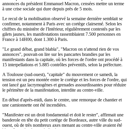
annonces du président Emmanuel Macron, censées mettre un terme
à une crise sociale qui dure depuis près de 5 mois.
Le recul de la mobilisation observé la semaine dernière semblait se
confirmer, notamment à Paris avec un cortège clairsemé. Selon les
chiffres du ministère de l'Intérieur, régulièrement contestés par les
gilets jaunes, les manifestations rassemblaient 7.500 personnes en
France à 14H00, dont 1.300 à Paris.
"Le grand débat, grand blabla", "Macron on n'attend rien de vos
annonces", pouvait-on lire sur les pancartes brandies par les
manifestants dans la capitale, où les forces de l'ordre ont procédé à
15 interpellations et 5.885 contrôles préventifs, selon la préfecture.
A Toulouse (sud-ouest), "capitale" du mouvement ce samedi, la
tension est un peu montée entre le cortège et les forces de l'ordre, qui
ont lancé gaz lacrymogènes et grenades assourdissantes pour réduire
le périmètre de la manifestation, interdite au centre-ville.
En début d'après-midi, dans le centre, une remorque de chantier et
une camionnette ont été incendiées.
"Manifester est un droit fondamental et doit le rester", affirmait une
banderole en tête du petit cortège de Bordeaux, autre ville du sud-
ouest, où de très nombreux axes menant au centre-ville avaient été