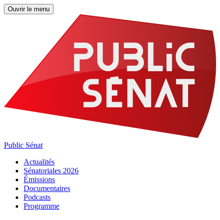
Ouvrir le menu
Public Sénat
Actualités
Sénatoriales 2026
Émissions
Documentaires
Podcasts
Programme