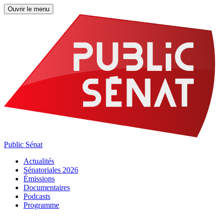
Ouvrir le menu
Public Sénat
Actualités
Sénatoriales 2026
Émissions
Documentaires
Podcasts
Programme