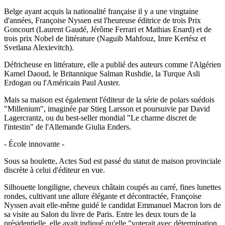
Belge ayant acquis la nationalité française il y a une vingtaine
d'années, Françoise Nyssen est l'heureuse éditrice de trois Prix
Goncourt (Laurent Gaudé, Jérôme Ferrari et Mathias Enard) et de
trois prix Nobel de littérature (Naguib Mahfouz, Imre Kertész et
Svetlana Alexievitch).
Défricheuse en littérature, elle a publié des auteurs comme l'Algérien
Kamel Daoud, le Britannique Salman Rushdie, la Turque Asli
Erdogan ou l'Américain Paul Auster.
Mais sa maison est également l'éditeur de la série de polars suédois
"Millenium", imaginée par Stieg Larsson et poursuivie par David
Lagercrantz, ou du best-seller mondial "Le charme discret de
l'intestin" de l'Allemande Giulia Enders.
- École innovante -
Sous sa houlette, Actes Sud est passé du statut de maison provinciale
discrète à celui d'éditeur en vue.
Silhouette longiligne, cheveux châtain coupés au carré, fines lunettes
rondes, cultivant une allure élégante et décontractée, Françoise
Nyssen avait elle-même guidé le candidat Emmanuel Macron lors de
sa visite au Salon du livre de Paris. Entre les deux tours de la
présidentielle, elle avait indiqué qu'elle "voterait avec détermination