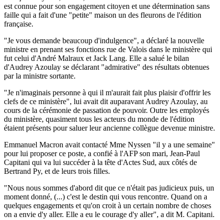
est connue pour son engagement citoyen et une détermination sans
faille qui a fait d'une "petite" maison un des fleurons de l'édition
française.
"Je vous demande beaucoup d'indulgence", a déclaré la nouvelle
ministre en prenant ses fonctions rue de Valois dans le ministère qui
fut celui d'André Malraux et Jack Lang. Elle a salué le bilan
d'Audrey Azoulay se déclarant "admirative" des résultats obtenues
par la ministre sortante.
"Je n'imaginais personne à qui il m'aurait fait plus plaisir d'offrir les
clefs de ce ministère", lui avait dit auparavant Audrey Azoulay, au
cours de la cérémonie de passation de pouvoir. Outre les employés
du ministère, quasiment tous les acteurs du monde de l'édition
étaient présents pour saluer leur ancienne collègue devenue ministre.
Emmanuel Macron avait contacté Mme Nyssen "il y a une semaine"
pour lui proposer ce poste, a confié à l'AFP son mari, Jean-Paul
Capitani qui va lui succéder à la tête d'Actes Sud, aux côtés de
Bertrand Py, et de leurs trois filles.
"Nous nous sommes d'abord dit que ce n'était pas judicieux puis, un
moment donné, (...) c'est le destin qui vous rencontre. Quand on a
quelques engagements et qu'on croit à un certain nombre de choses
on a envie d'y aller. Elle a eu le courage d'y aller", a dit M. Capitani.