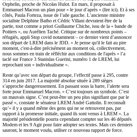
Orphelin, proche de Nicolas Hulot. En mars, il proposait à
Emmanuel Macron un plan pour « le jour d’après » (
lire ici
). Et à ses
côtés, Paula Forteza, issue de l’aile gauche. L’ancienne ministre
socialiste Delphine Batho et Cédric Villani devraient être de la
partie, tout comme a priori Guillaume Chiche, issu de la « bande de
Poitiers », ou Aurélien Taché. Critique sur de nombreux points –
réfugiés, appli Stop covid notamment – ce dernier vient d’annoncer
son départ de LREM dans le
JDD
. « Je pense qu'il le fait au pire
moment, c'est-à-dire précisément au moment où, collectivement,
nous sommes en train de réfléchir aux conditions de l'après » l’a
taclé sur France 3 Stanislas Guerini, numéro 1 de LREM, lui
reprochant son « individualisme ».
Reste qu’avec son départ du groupe, l’effectif passe à 295, contre
314 en juin 2017. La majorité absolue située à 289 sièges
s’approche dangereusement. En passant sous la barre, l’alerte sera
forte pour Emmanuel Macron. « C’est toujours un symbole. C’est
un mauvais signe. C’est peut-être un peu plus signifiant que par le
passé », constate le sénateur LREM André Gattolin. Il reconnaît
qu’« il y a quand même des gens qui ne se retrouvent pas, par
rapport à la promesse initiale, quand ils sont venus à LREM ». La
majorité présidentielle pourra cependant compter sur les 46 députés
Modem et les 9 Agir pour faire adopter ses textes. Mais ces derniers
sauront, le moment voulu, utiliser ce nouveau rapport de force.