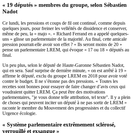
« 19 députés » membres du groupe, selon Sébastien
Nadot
Ce lundi, les pressions et coups de fil ont continué, comme depuis
quelques jours, pour freiner les velléités de dissidence et conserver,
même de peu, la « majo ». « Richard Ferrand en a appelé quelques-
uns » glisse un parlementaire de la majorité. Au final, cette amicale
pression pourrait-elle avoir son effet ? « Ils seront moins de 20 »
pense un parlementaire LREM, qui évoque « 17 ou 18 » députés au
final.
Un peu plus, selon le député de Haute-Garonne Sébastien Nadot,
qui en sera. Sauf surprise de dernière minute, « on est arrêté à 19 »
affirme le député, exclu du groupe LREM en 2018 pour avoir voté
contre le budget. Il ne s’étonne pas des pressions. « Toutes les
recettes sont bonnes pour essayer de faire changer d’avis ceux qui
voudraient quitter LREM. Ça peut être des motivations
parlementaires, "je vous donne telle attribution, tel texte". Il y a plein
de choses qui peuvent inciter un député à ne pas sortir de LREM »
raconte le membre du Mouvement des progressistes et du collectif
Urgence écologie.
« Système parlementaire extrêmement sclérosé,
verrouillé et exsangue »