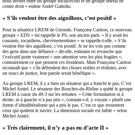
nous diviser entre un groupe social/écolo et un groupe libéral de
centre droit » estime André Gattolin.
« S’ils veulent être des aiguillons, c’est positif »
Pour la sénatrice LREM de Gironde, Françoise Cartron, ce nouveau
groupe « EDS » lui rappelle le PS, son ancien parti. « Il y avait les
courants, rocardiens, chevènementistes » se rappelle-t-elle. « S’ils
veulent être des aiguillons, c’est positif. Je ne les vois pas comme
des gens dans une défiance » dit-elle, estimant en revanche que
l’exécutif porte vraiment « une attention vers les plus fragiles »,
contrairement ce que pensent ces frondeurs. Mais Françoise Cartron
reconnaît que « s’ils défendent des choses nobles et réalistes, avec
un souci de justice, leur parole serait bénéfique ».
Au groupe LREM, il y a bien un sénateur qui a franchi le pas. C’est
Michel Amiel. Le sénateur des Bouches-du-Rhône a quitté le groupe
LREM à cause du 49-3 sur les retraites. « Cette formulation ni à
droite, ni à gauche n’a pas pris », constate-t-il, y voyant « plutôt une
forme d’ultralibéralisme qui a pris le pas. C’est ce que ressentent
ceux qui quittent le navire. La dimension sociale est faible » selon
Michel Amiel.
« Très clairement, il n’y a pas eu d’acte II »