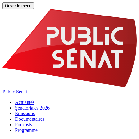
Ouvrir le menu
Public Sénat
Actualités
Sénatoriales 2026
Émissions
Documentaires
Podcasts
Programme