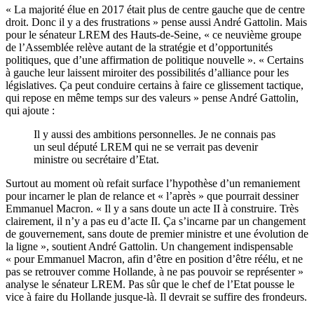
« La majorité élue en 2017 était plus de centre gauche que de centre
droit. Donc il y a des frustrations » pense aussi André Gattolin. Mais
pour le sénateur LREM des Hauts-de-Seine, « ce neuvième groupe
de l’Assemblée relève autant de la stratégie et d’opportunités
politiques, que d’une affirmation de politique nouvelle ». « Certains
à gauche leur laissent miroiter des possibilités d’alliance pour les
législatives. Ça peut conduire certains à faire ce glissement tactique,
qui repose en même temps sur des valeurs » pense André Gattolin,
qui ajoute :
Il y aussi des ambitions personnelles. Je ne connais pas
un seul député LREM qui ne se verrait pas devenir
ministre ou secrétaire d’Etat.
Surtout au moment où refait surface l’hypothèse d’un remaniement
pour incarner le plan de relance et « l’après » que pourrait dessiner
Emmanuel Macron. « Il y a sans doute un acte II à construire. Très
clairement, il n’y a pas eu d’acte II. Ça s’incarne par un changement
de gouvernement, sans doute de premier ministre et une évolution de
la ligne », soutient André Gattolin. Un changement indispensable
« pour Emmanuel Macron, afin d’être en position d’être réélu, et ne
pas se retrouver comme Hollande, à ne pas pouvoir se représenter »
analyse le sénateur LREM. Pas sûr que le chef de l’Etat pousse le
vice à faire du Hollande jusque-là. Il devrait se suffire des frondeurs.