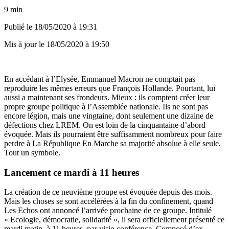
9 min
Publié le
18/05/2020 à 19:31
Mis à jour le
18/05/2020 à 19:50
En accédant à l’Elysée, Emmanuel Macron ne comptait pas
reproduire les mêmes erreurs que François Hollande. Pourtant, lui
aussi a maintenant ses frondeurs. Mieux : ils comptent créer leur
propre groupe politique à l’Assemblée nationale. Ils ne sont pas
encore légion, mais une vingtaine, dont seulement une dizaine de
défections chez LREM. On est loin de la cinquantaine d’abord
évoquée. Mais ils pourraient être suffisamment nombreux pour faire
perdre à La République En Marche sa majorité absolue à elle seule.
Tout un symbole.
Lancement ce mardi à 11 heures
La création de ce neuvième groupe est évoquée depuis des mois.
Mais les choses se sont accélérées à la fin du confinement, quand
Les Echos
ont annoncé l’arrivée prochaine de ce groupe. Intitulé
« Ecologie, démocratie, solidarité », il sera officiellement présenté ce
mardi matin, à 11 heures, par visio conférence. Composé d’ex-