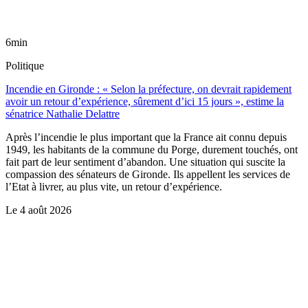
6min
Politique
Incendie en Gironde : « Selon la préfecture, on devrait rapidement
avoir un retour d’expérience, sûrement d’ici 15 jours », estime la
sénatrice Nathalie Delattre
Après l’incendie le plus important que la France ait connu depuis
1949, les habitants de la commune du Porge, durement touchés, ont
fait part de leur sentiment d’abandon. Une situation qui suscite la
compassion des sénateurs de Gironde. Ils appellent les services de
l’Etat à livrer, au plus vite, un retour d’expérience.
Le
4 août 2026