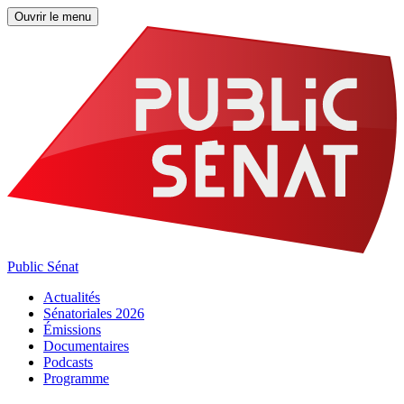
Ouvrir le menu
Public Sénat
Actualités
Sénatoriales 2026
Émissions
Documentaires
Podcasts
Programme