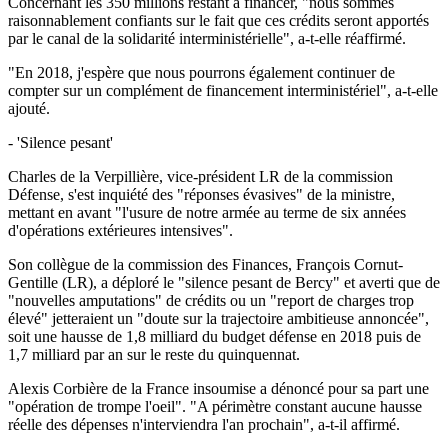
Concernant les 350 millions restant à financer, "nous sommes
raisonnablement confiants sur le fait que ces crédits seront apportés
par le canal de la solidarité interministérielle", a-t-elle réaffirmé.
"En 2018, j'espère que nous pourrons également continuer de
compter sur un complément de financement interministériel", a-t-elle
ajouté.
- 'Silence pesant'
Charles de la Verpillière, vice-président LR de la commission
Défense, s'est inquiété des "réponses évasives" de la ministre,
mettant en avant "l'usure de notre armée au terme de six années
d'opérations extérieures intensives".
Son collègue de la commission des Finances, François Cornut-
Gentille (LR), a déploré le "silence pesant de Bercy" et averti que de
"nouvelles amputations" de crédits ou un "report de charges trop
élevé" jetteraient un "doute sur la trajectoire ambitieuse annoncée",
soit une hausse de 1,8 milliard du budget défense en 2018 puis de
1,7 milliard par an sur le reste du quinquennat.
Alexis Corbière de la France insoumise a dénoncé pour sa part une
"opération de trompe l'oeil". "A périmètre constant aucune hausse
réelle des dépenses n'interviendra l'an prochain", a-t-il affirmé.