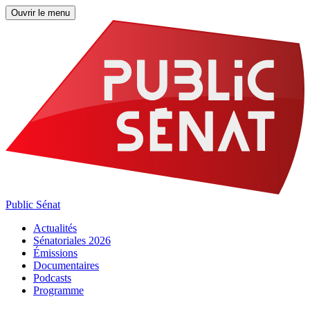
Ouvrir le menu
Public Sénat
Actualités
Sénatoriales 2026
Émissions
Documentaires
Podcasts
Programme