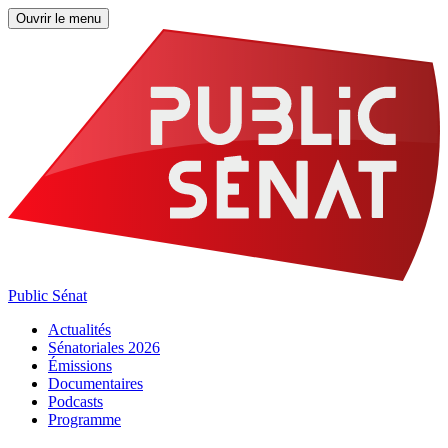
Ouvrir le menu
Public Sénat
Actualités
Sénatoriales 2026
Émissions
Documentaires
Podcasts
Programme