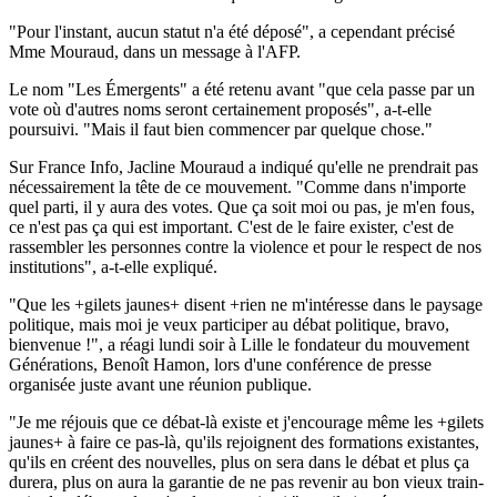
"Pour l'instant, aucun statut n'a été déposé", a cependant précisé
Mme Mouraud, dans un message à l'AFP.
Le nom "Les Émergents" a été retenu avant "que cela passe par un
vote où d'autres noms seront certainement proposés", a-t-elle
poursuivi. "Mais il faut bien commencer par quelque chose."
Sur France Info, Jacline Mouraud a indiqué qu'elle ne prendrait pas
nécessairement la tête de ce mouvement. "Comme dans n'importe
quel parti, il y aura des votes. Que ça soit moi ou pas, je m'en fous,
ce n'est pas ça qui est important. C'est de le faire exister, c'est de
rassembler les personnes contre la violence et pour le respect de nos
institutions", a-t-elle expliqué.
"Que les +gilets jaunes+ disent +rien ne m'intéresse dans le paysage
politique, mais moi je veux participer au débat politique, bravo,
bienvenue !", a réagi lundi soir à Lille le fondateur du mouvement
Générations, Benoît Hamon, lors d'une conférence de presse
organisée juste avant une réunion publique.
"Je me réjouis que ce débat-là existe et j'encourage même les +gilets
jaunes+ à faire ce pas-là, qu'ils rejoignent des formations existantes,
qu'ils en créent des nouvelles, plus on sera dans le débat et plus ça
durera, plus on aura la garantie de ne pas revenir au bon vieux train-