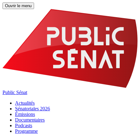
Ouvrir le menu
Public Sénat
Actualités
Sénatoriales 2026
Émissions
Documentaires
Podcasts
Programme