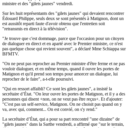
ministre et des "gilets jaunes" vendredi.
Sur les huit représentants des "gilets jaunes" qui devaient rencontrer
Édouard Philippe, seuls deux se sont présentés à Matignon, dont un
est aussitôt reparti faute d'avoir obtenu que l'entretien soit
"retransmis en direct à la télévision".
"Je trouve que c'est dommage, parce que l'occasion pour un citoyen
de dialoguer en direct et en aparté avec le Premier ministre, ce n'est
pas quelque chose qui revient souvent", a déclaré Mme Schiappa sur
BFMTV.
"On ne peut pas reprocher au Premier ministre d'être ferme et ne pas
vouloir dialoguer, et en même temps, quand il ouvre les portes de
Matignon et qu'il prend son temps pour amorcer un dialogue, lui
reprocher de le faire", a-t-elle poursuivi.
"Qui en ressort affaibli? Ce sont les gilets jaunes", a insisté la
secrétaire d’État. "On leur ouvre les portes de Matignon, et il y a des
personnes qui disent +non, on ne veut pas être reçus+. Et d'ajouter:
"C'est pas un self-service, Matignon. On ne choisit pas quand on y
va, avec qui, comment... On est convié, on s'y rend."
La secrétaire d’État, qui a pour sa part rencontré "une dizaine" de
"gilets jaunes" dans la Sarthe vendredi, a affirmé que "sur le terrain,