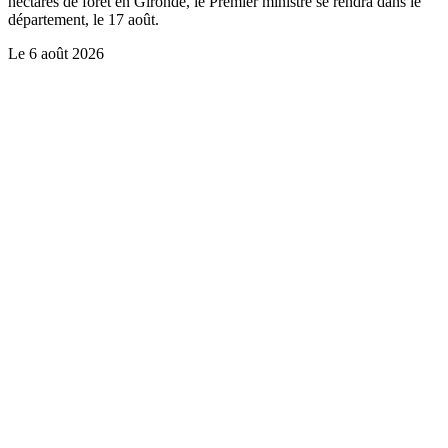
hectares de forêt en Gironde, le Premier ministre se rendra dans le
département, le 17 août.
Le
6 août 2026