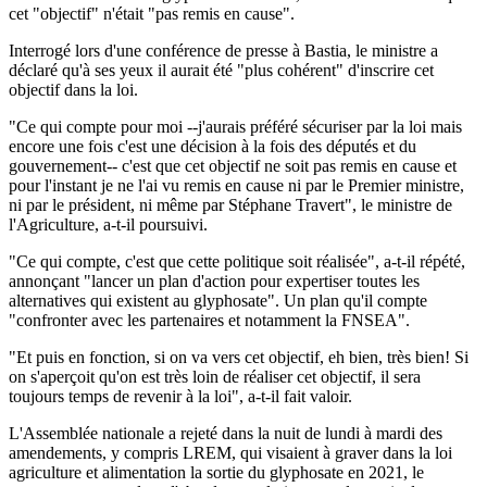
cet "objectif" n'était "pas remis en cause".
Interrogé lors d'une conférence de presse à Bastia, le ministre a
déclaré qu'à ses yeux il aurait été "plus cohérent" d'inscrire cet
objectif dans la loi.
"Ce qui compte pour moi --j'aurais préféré sécuriser par la loi mais
encore une fois c'est une décision à la fois des députés et du
gouvernement-- c'est que cet objectif ne soit pas remis en cause et
pour l'instant je ne l'ai vu remis en cause ni par le Premier ministre,
ni par le président, ni même par Stéphane Travert", le ministre de
l'Agriculture, a-t-il poursuivi.
"Ce qui compte, c'est que cette politique soit réalisée", a-t-il répété,
annonçant "lancer un plan d'action pour expertiser toutes les
alternatives qui existent au glyphosate". Un plan qu'il compte
"confronter avec les partenaires et notamment la FNSEA".
"Et puis en fonction, si on va vers cet objectif, eh bien, très bien! Si
on s'aperçoit qu'on est très loin de réaliser cet objectif, il sera
toujours temps de revenir à la loi", a-t-il fait valoir.
L'Assemblée nationale a rejeté dans la nuit de lundi à mardi des
amendements, y compris LREM, qui visaient à graver dans la loi
agriculture et alimentation la sortie du glyphosate en 2021, le