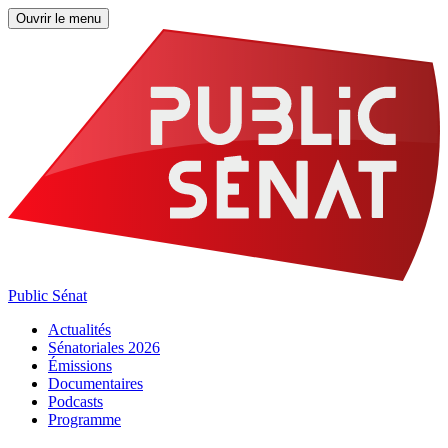
Ouvrir le menu
Public Sénat
Actualités
Sénatoriales 2026
Émissions
Documentaires
Podcasts
Programme