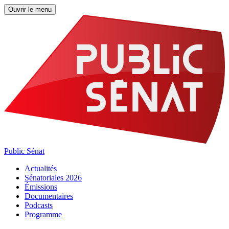
Ouvrir le menu
Public Sénat
Actualités
Sénatoriales 2026
Émissions
Documentaires
Podcasts
Programme