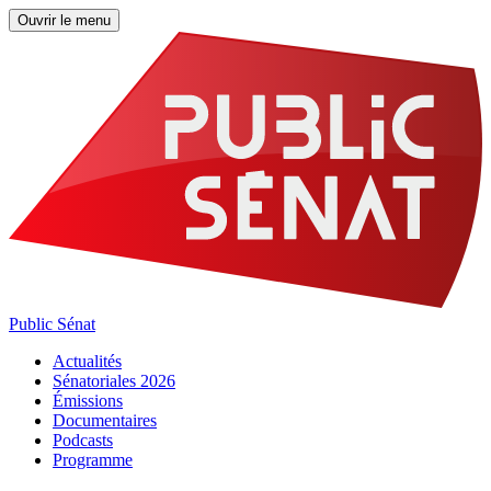
Ouvrir le menu
Public Sénat
Actualités
Sénatoriales 2026
Émissions
Documentaires
Podcasts
Programme