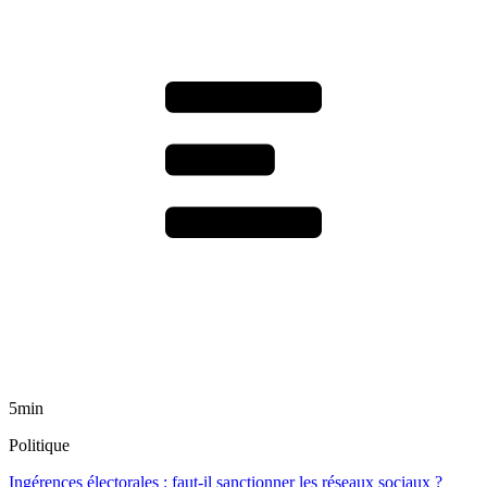
5min
Politique
Ingérences électorales : faut-il sanctionner les réseaux sociaux ?