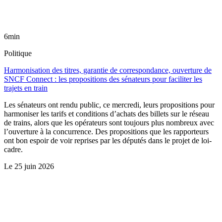
6min
Politique
Harmonisation des titres, garantie de correspondance, ouverture de
SNCF Connect : les propositions des sénateurs pour faciliter les
trajets en train
Les sénateurs ont rendu public, ce mercredi, leurs propositions pour
harmoniser les tarifs et conditions d’achats des billets sur le réseau
de trains, alors que les opérateurs sont toujours plus nombreux avec
l’ouverture à la concurrence. Des propositions que les rapporteurs
ont bon espoir de voir reprises par les députés dans le projet de loi-
cadre.
Le
25 juin 2026