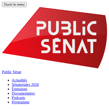
Ouvrir le menu
Public Sénat
Actualités
Sénatoriales 2026
Émissions
Documentaires
Podcasts
Programme