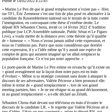
Publié le
14/02/2022 à 22:45
« Marine Le Pen dit que le grand remplacement n’existe pas ». Hier,
sur TF1, Éric Zemmour s’est une fois de plus posé en alternative à la
candidate du Rassemblement national sur le terrain de la lutte contre
l’immigration, en convoquant
cette thèse d’extrême droite
. Le
député RN Sébastien Chenu, invité ce 14 février 2022 d’Audition
publique (sur LCP-Assemblée nationale, Public Sénat et Le Figaro
Live), a voulu mettre de la distance avec cette théorie qu’il qualifie
de « fumeuse ». « Nous n’avons jamais utilisé cette expression, et
nous ne l’utilisons pas. Parce que nous considérons que derrière
cette expression, il y a l’idée même qu’il y aurait une espèce de
complot de gens qui auraient imaginé qu’on allait remplacer la
population française. Ce n’est pas notre approche. »
Le porte-parole de Marine Le Pen estime en revanche qu’il existe un
« grand aveuglement sur la façon dont notre pays est en train
d’évoluer ». Même si sa stratégie consistait sans doute à attaquer le
discours de ses adversaires, Valérie Pécresse a bien prononcé elle-
même
le terme de « grand remplacement », lors de son grand
meeting parisien, hier
. « Je ne me résigne ni au grand déclassement,
ni au grand remplacement », a-t-elle déclaré au Zénith.
Sébastien Chenu était devant son téléviseur en train d’écouter le
discours de la candidate LR. « Je regrette que Valérie Pécresse ait si
peu d’idées. J’étais un peu consterné », relate le député RN, qui