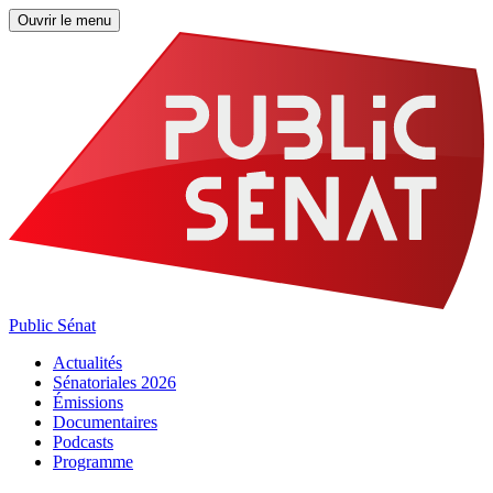
Ouvrir le menu
Public Sénat
Actualités
Sénatoriales 2026
Émissions
Documentaires
Podcasts
Programme