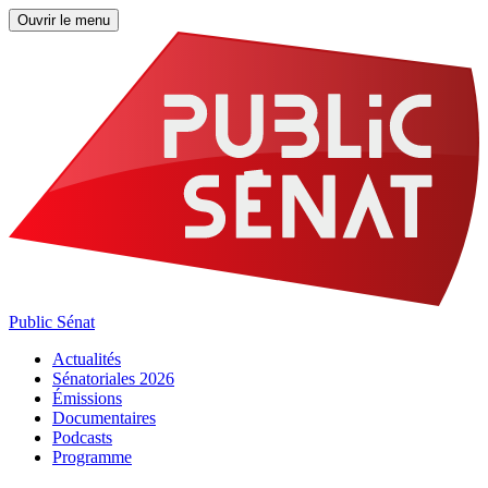
Ouvrir le menu
Public Sénat
Actualités
Sénatoriales 2026
Émissions
Documentaires
Podcasts
Programme