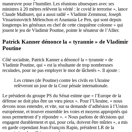
manœuvre pour l’humilier. Les réunions ubuesques avec ses
ministres à 20 mètres relèvent la vérité : le covid le terrorise », lance
Claude Malhuret, qui a aussi raillé « Vladimir Zemmour, Joseph
Vissarionovitch Mélenchon et Anastasia Le Pen, qui sont depuis
longtemps les généraux en chef de cette cinquième colonne » qui
jouent le jeu de Vladimir Poutine, pointe le sénateur de l’Allier.
Patrick Kanner dénonce la « tyrannie » de Vladimir
Poutine
Côté socialiste, Patrick Kanner a dénoncé la « tyrannie » de
Vladimir Poutine, qui « est la résultante de trop nombreuses
reculades, pour ne pas employer le mot de lâchetés ». Il ajoute :
Les crimes (de Poutine) contre les civils en Ukraine
relèveront un jour de la Cour pénale internationale.
Le président du groupe PS du Sénat estime que « l’Europe de la
défense ne doit plus être un vœu pieux ». Pour l’Ukraine, « nous
devons nous entendre, et vite, sur sa demande d’adhésion à l’Union
européenne, et trouver ensemble les voies et moyens appropriés qui
nous permettront d’y répondre ». « Nous parlons de décisions qui
engagent durablement et qui, pour cela, doivent être mûries », a mis
en garde cependant Jean-François Rapin, président LR de la