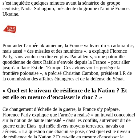
s’est inquiétée quelques minutes avant la sénatrice du groupe
centriste, Nadia Sollogoub, présidente du groupe d’amitié France-
Ukraine.
Pour aider l’armée ukrainienne, la France va livrer du « carburant »,
mais aussi « des missiles et des munitions », a expliqué Florence
Parly, sans vouloir en dire en plus. Par ailleurs, « une patrouille
quotidienne de deux Rafale s’envole depuis la France » pour aller
jusqu’au flanc Est de l’Europe. Ces avions vont « protéger la
frontière polonaise », a précisé Christian Cambon, président LR de
la commission des affaires étrangères et de la défense du Sénat.
« Quel est le niveau de résilience de la Nation ? Et
est-elle en mesure d’encaisser le choc ? »
Ce changement d’échelle de la guerre, la France s’y prépare.
Florence Parly explique que l’armée a réalisé « un travail conceptuel
sur la notion de haute intensité » dans les conflits, autrement dit de
guerre entre Etats, qui mêle divers moyens terrestres, navals ou
aériens. « La question que chacun se pose, c’est quel est le niveau
de résilience de la Nation ? Et est-elle en mesure d’encaisser le