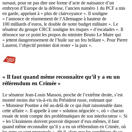
sursaut, pour ne pas dire une forme d’acte de naissance d’un
embryon d’Europe de la défense, l’ancien numéro 1 du PCF a mis
en garde, appelant à « plus de clairvoyance ». Il souligne
« l’annonce de réarmement de l’Allemagne à hauteur de
100 milliards d’euros, le double de notre budget militaire ». Le
sénateur du groupe CRCE souligne les risques « d’escalades ». Il
dénonce sur ce point
les propos du ministre Bruno Le Maire
qui
« jettent dangereusement de l’huile sur un feu brûlant ». Pour Pierre
Laurent, l’objectif premier doit rester « la paix ».
« Il faut quand même reconnaître qu’il y a eu un
référendum en Crimée »
Le sénateur Jean-Louis Masson, proche de l’extrême droite, s’est
montré moins dur vis-à-vis du Président russe, estimant que
« Monsieur Poutine a été au-delà de ce qui était raisonnable dans
cette affaire ». Il appelle à une « solution négociée », où « chacun
essaie de tenir compte des problématiques de son interlocuteur ». Si
« les Ukrainiens doivent pouvoir disposer d’eux-mêmes, il faut
quand même reconnaître qu’il y a eu un référendum en Crimée, où
les gens se sont prononcés », dit-il, alors que les conditions de ce