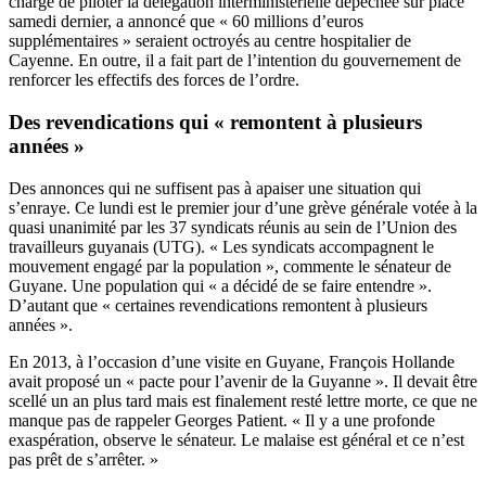
chargé de piloter la délégation interministérielle dépêchée sur place
samedi dernier, a annoncé que « 60 millions d’euros
supplémentaires » seraient octroyés au centre hospitalier de
Cayenne. En outre, il a fait part de l’intention du gouvernement de
renforcer les effectifs des forces de l’ordre.
Des revendications qui « remontent à plusieurs
années »
Des annonces qui ne suffisent pas à apaiser une situation qui
s’enraye. Ce lundi est le premier jour d’une grève générale votée à la
quasi unanimité par les 37 syndicats réunis au sein de l’Union des
travailleurs guyanais (UTG). « Les syndicats accompagnent le
mouvement engagé par la population », commente le sénateur de
Guyane. Une population qui « a décidé de se faire entendre ».
D’autant que « certaines revendications remontent à plusieurs
années ».
En 2013, à l’occasion d’une visite en Guyane, François Hollande
avait proposé un « pacte pour l’avenir de la Guyanne ». Il devait être
scellé un an plus tard mais est finalement resté lettre morte, ce que ne
manque pas de rappeler Georges Patient. « Il y a une profonde
exaspération, observe le sénateur. Le malaise est général et ce n’est
pas prêt de s’arrêter. »