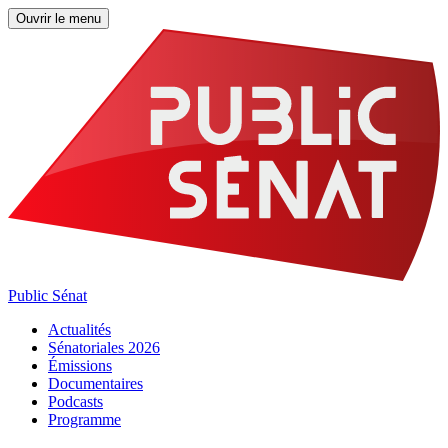
Ouvrir le menu
Public Sénat
Actualités
Sénatoriales 2026
Émissions
Documentaires
Podcasts
Programme