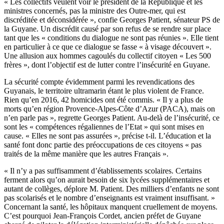
« Les collectifs veulent voir le président de la République et les
ministres concernés, pas la ministre des Outre-mer, qui est
discréditée et déconsidérée », confie Georges Patient, sénateur PS de
la Guyane. Un discrédit causé par son refus de se rendre sur place
tant que les « conditions du dialogue ne sont pas réunies ». Elle tient
en particulier à ce que ce dialogue se fasse « à visage découvert ».
Une allusion aux hommes cagoulés du collectif citoyen « Les 500
frères », dont l’objectif est de lutter contre l’insécurité en Guyane.
La sécurité compte évidemment parmi les revendications des
Guyanais, le territoire ultramarin étant le plus violent de France.
Rien qu’en 2016, 42 homicides ont été commis. « Il y a plus de
morts qu’en région Provence-Alpes-Côte d’Azur (PACA), mais on
n’en parle pas », regrette Georges Patient. Au-delà de l’insécurité, ce
sont les « compétences régaliennes de l’Etat » qui sont mises en
cause. « Elles ne sont pas assurées », précise t-il. L’éducation et la
santé font donc partie des préoccupations de ces citoyens « pas
traités de la même manière que les autres Français ».
« Il n’y a pas suffisamment d’établissements scolaires. Certains
ferment alors qu’on aurait besoin de six lycées supplémentaires et
autant de collèges, déplore M. Patient. Des milliers d’enfants ne sont
pas scolarisés et le nombre d’enseignants est vraiment insuffisant. »
Concernant la santé, les hôpitaux manquent cruellement de moyens.
C’est pourquoi Jean-François Cordet, ancien préfet de Guyane