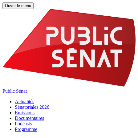
Ouvrir le menu
Public Sénat
Actualités
Sénatoriales 2026
Émissions
Documentaires
Podcasts
Programme