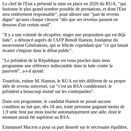
Le chef de l'Etat a présenté la mise en place en 2020 du RUA, "qui
fusionne le plus grand nombre possible de prestations, et dont l'Etat
sera entièrement responsable", pour allouer une "part de revenu
digne" qu'aura chaque citoyen "dès que ses revenus passent en
dessous d'un certain seuil".
"Il y a une volonté de récupérer, singer une proposition qui est déjà
faite", a dénoncé auprès de l'AFP Benoît Hamon, fondateur du
mouvement Générations, qui se félicite cependant que "ce qui faisait
ricaner s'impose dans le débat public".
"Le président de la République est venu piocher dans mon
programme une référence indiscutable dans la lutte contre la
pauvreté", a-t-il ajouté.
Toutefois, estime M. Hamon, le RUA est très différent de sa propre
idée de revenu universel, car "c'est un RSA conditionnel, le
président a beaucoup insisté sur les contreparties".
Dans son programme, le candidat Hamon ne posait aucune
condition au fait que, dès 18 ans, toute personne gagnant moins de
1,9 smic brut par mois touche automatiquement une aide, dont le
montant aurait été supérieur au RSA.
Emmanuel Macron a pour sa part disserté sur le nécessaire équilibre,