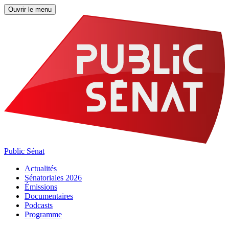
Ouvrir le menu
Public Sénat
Actualités
Sénatoriales 2026
Émissions
Documentaires
Podcasts
Programme