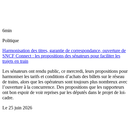
6min
Politique
Harmonisation des titres, garantie de correspondance, ouverture de
SNCF Connect : les propositions des sénateurs pour faciliter les
trajets en train
Les sénateurs ont rendu public, ce mercredi, leurs propositions pour
harmoniser les tarifs et conditions d’achats des billets sur le réseau
de trains, alors que les opérateurs sont toujours plus nombreux avec
l’ouverture à la concurrence. Des propositions que les rapporteurs
ont bon espoir de voir reprises par les députés dans le projet de loi-
cadre.
Le
25 juin 2026