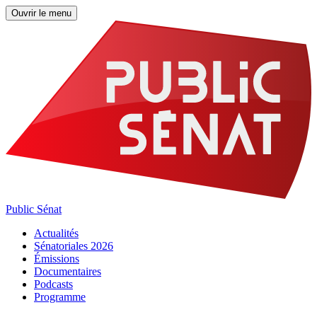
Ouvrir le menu
Public Sénat
Actualités
Sénatoriales 2026
Émissions
Documentaires
Podcasts
Programme