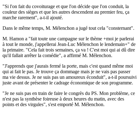
"Si l'on fait du covoiturage et que l'on décide que l'on conduit, la
couleur des sièges et que les autres descendent au premier feu, ça
marche rarement", a-t-il ajouté.
Dans le même temps, M. Mélenchon a jugé tout cela "consternant".
M. Hamon a "fait toute une campagne sur le thème +moi je parlerai
à tout le monde, j'appellerai Jean-Luc Mélenchon le lendemain+" de
la primaire. "Cela fait trois semaines, ça va ! C'est moi qui ai dû dire
qu'il fallait arrêter la comédie", a affirmé M. Mélenchon.
"J'apprends que j'aurais fermé la porte, mais c'est quand même moi
qui ai fait le pas. Je trouve ça dommage mais je ne vais pas passer
ma vie dessus. Je ne suis pas un amoureux éconduit", a-t-il poursuivi
juste avant de présenter le cadrage économique de son programme.
"Je ne suis pas en train de faire le congrès du PS. Mon problème, ce
n'est pas la synthèse foireuse à deux heures du matin, avec des
points et des virgules", s'est emporté M. Mélenchon.