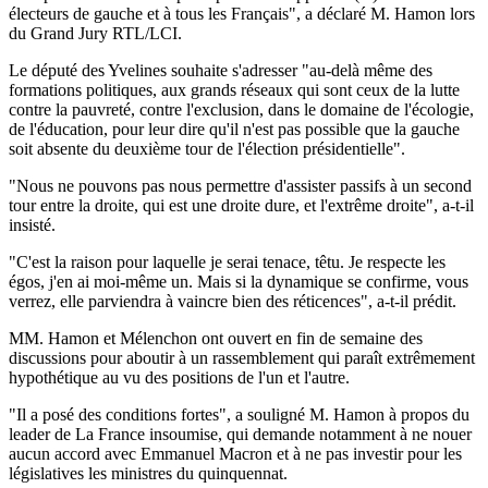
électeurs de gauche et à tous les Français", a déclaré M. Hamon lors
du Grand Jury RTL/LCI.
Le député des Yvelines souhaite s'adresser "au-delà même des
formations politiques, aux grands réseaux qui sont ceux de la lutte
contre la pauvreté, contre l'exclusion, dans le domaine de l'écologie,
de l'éducation, pour leur dire qu'il n'est pas possible que la gauche
soit absente du deuxième tour de l'élection présidentielle".
"Nous ne pouvons pas nous permettre d'assister passifs à un second
tour entre la droite, qui est une droite dure, et l'extrême droite", a-t-il
insisté.
"C'est la raison pour laquelle je serai tenace, têtu. Je respecte les
égos, j'en ai moi-même un. Mais si la dynamique se confirme, vous
verrez, elle parviendra à vaincre bien des réticences", a-t-il prédit.
MM. Hamon et Mélenchon ont ouvert en fin de semaine des
discussions pour aboutir à un rassemblement qui paraît extrêmement
hypothétique au vu des positions de l'un et l'autre.
"Il a posé des conditions fortes", a souligné M. Hamon à propos du
leader de La France insoumise, qui demande notamment à ne nouer
aucun accord avec Emmanuel Macron et à ne pas investir pour les
législatives les ministres du quinquennat.