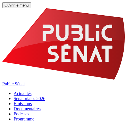
Ouvrir le menu
Public Sénat
Actualités
Sénatoriales 2026
Émissions
Documentaires
Podcasts
Programme