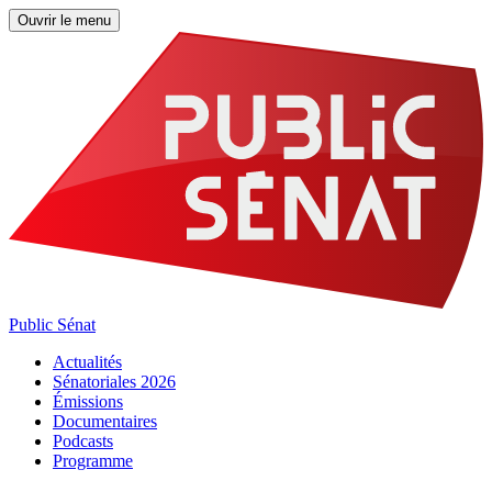
Ouvrir le menu
Public Sénat
Actualités
Sénatoriales 2026
Émissions
Documentaires
Podcasts
Programme