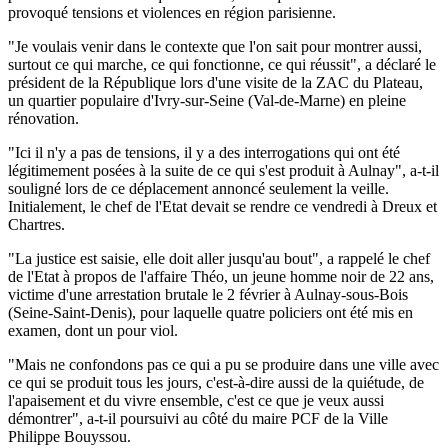
provoqué tensions et violences en région parisienne.
"Je voulais venir dans le contexte que l'on sait pour montrer aussi,
surtout ce qui marche, ce qui fonctionne, ce qui réussit", a déclaré le
président de la République lors d'une visite de la ZAC du Plateau,
un quartier populaire d'Ivry-sur-Seine (Val-de-Marne) en pleine
rénovation.
"Ici il n'y a pas de tensions, il y a des interrogations qui ont été
légitimement posées à la suite de ce qui s'est produit à Aulnay", a-t-il
souligné lors de ce déplacement annoncé seulement la veille.
Initialement, le chef de l'Etat devait se rendre ce vendredi à Dreux et
Chartres.
"La justice est saisie, elle doit aller jusqu'au bout", a rappelé le chef
de l'Etat à propos de l'affaire Théo, un jeune homme noir de 22 ans,
victime d'une arrestation brutale le 2 février à Aulnay-sous-Bois
(Seine-Saint-Denis), pour laquelle quatre policiers ont été mis en
examen, dont un pour viol.
"Mais ne confondons pas ce qui a pu se produire dans une ville avec
ce qui se produit tous les jours, c'est-à-dire aussi de la quiétude, de
l'apaisement et du vivre ensemble, c'est ce que je veux aussi
démontrer", a-t-il poursuivi au côté du maire PCF de la Ville
Philippe Bouyssou.