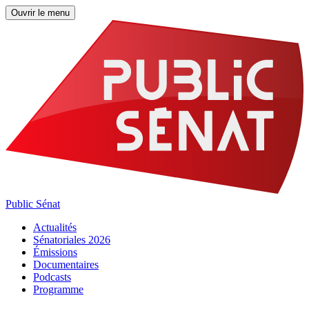
Ouvrir le menu
Public Sénat
Actualités
Sénatoriales 2026
Émissions
Documentaires
Podcasts
Programme