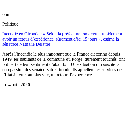
6min
Politique
Incendie en Gironde : « Selon la préfecture, on devrait rapidement
avoir un retour d’expérience, sûrement d’ici 15 jours », estime la
sénatrice Nathalie Delattre
Après l’incendie le plus important que la France ait connu depuis
1949, les habitants de la commune du Porge, durement touchés, ont
fait part de leur sentiment d’abandon. Une situation qui suscite la
compassion des sénateurs de Gironde. Ils appellent les services de
l’Etat à livrer, au plus vite, un retour d’expérience.
Le
4 août 2026