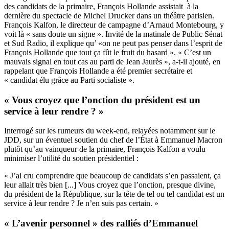
des candidats de la primaire, François Hollande assistait à la
dernière du spectacle de Michel Drucker dans un théâtre parisien.
François Kalfon, le directeur de campagne d’Arnaud Montebourg, y
voit là « sans doute un signe ».
Invité de la matinale de Public Sénat
et Sud Radio
, il explique qu’ «on ne peut pas penser dans l’esprit de
François Hollande que tout ça fût le fruit du hasard ». « C’est un
mauvais signal en tout cas au parti de Jean Jaurès », a-t-il ajouté, en
rappelant que François Hollande a été premier secrétaire et
« candidat élu grâce au Parti socialiste ».
« Vous croyez que l’onction du président est un
service à leur rendre ? »
Interrogé sur les rumeurs du week-end, relayées notamment sur le
JDD, sur un éventuel soutien du chef de l’État à Emmanuel Macron
plutôt qu’au vainqueur de la primaire, François Kalfon a voulu
minimiser l’utilité du soutien présidentiel :
« J’ai cru comprendre que beaucoup de candidats s’en passaient, ça
leur allait très bien [...] Vous croyez que l’onction, presque divine,
du président de la République, sur la tête de tel ou tel candidat est un
service à leur rendre ? Je n’en suis pas certain. »
« L’avenir personnel » des ralliés d’Emmanuel