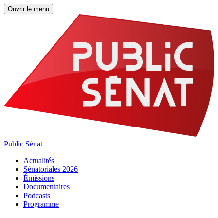
Ouvrir le menu
Public Sénat
Actualités
Sénatoriales 2026
Émissions
Documentaires
Podcasts
Programme