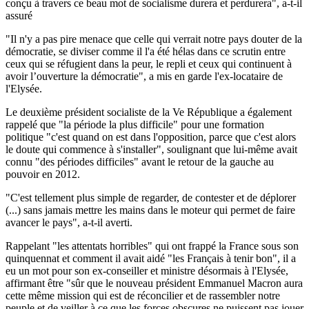
conçu à travers ce beau mot de socialisme durera et perdurera", a-t-il
assuré
"Il n'y a pas pire menace que celle qui verrait notre pays douter de la
démocratie, se diviser comme il l'a été hélas dans ce scrutin entre
ceux qui se réfugient dans la peur, le repli et ceux qui continuent à
avoir l’ouverture la démocratie", a mis en garde l'ex-locataire de
l'Elysée.
Le deuxième président socialiste de la Ve République a également
rappelé que "la période la plus difficile" pour une formation
politique "c'est quand on est dans l'opposition, parce que c'est alors
le doute qui commence à s'installer", soulignant que lui-même avait
connu "des périodes difficiles" avant le retour de la gauche au
pouvoir en 2012.
"C'est tellement plus simple de regarder, de contester et de déplorer
(...) sans jamais mettre les mains dans le moteur qui permet de faire
avancer le pays", a-t-il averti.
Rappelant "les attentats horribles" qui ont frappé la France sous son
quinquennat et comment il avait aidé "les Français à tenir bon", il a
eu un mot pour son ex-conseiller et ministre désormais à l'Elysée,
affirmant être "sûr que le nouveau président Emmanuel Macron aura
cette même mission qui est de réconcilier et de rassembler notre
peuple et de veiller à ce que les forces obscures ne puissent pas jouer