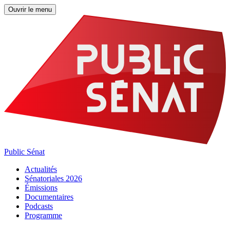
Ouvrir le menu
Public Sénat
Actualités
Sénatoriales 2026
Émissions
Documentaires
Podcasts
Programme