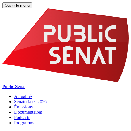
Ouvrir le menu
Public Sénat
Actualités
Sénatoriales 2026
Émissions
Documentaires
Podcasts
Programme