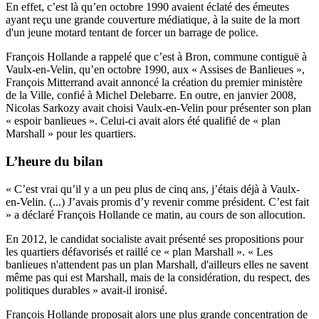
En effet, c’est là qu’en octobre 1990 avaient éclaté des émeutes
ayant reçu une grande couverture médiatique, à la suite de la mort
d'un jeune motard tentant de forcer un barrage de police.
François Hollande a rappelé que c’est à Bron, commune contiguë à
Vaulx-en-Velin, qu’en octobre 1990, aux « Assises de Banlieues »,
François Mitterrand avait annoncé la création du premier ministère
de la Ville, confié à Michel Delebarre. En outre, en janvier 2008,
Nicolas Sarkozy avait choisi Vaulx-en-Velin pour présenter son plan
« espoir banlieues ». Celui-ci avait alors été qualifié de « plan
Marshall » pour les quartiers.
L’heure du bilan
« C’est vrai qu’il y a un peu plus de cinq ans, j’étais déjà à Vaulx-
en-Velin. (...) J’avais promis d’y revenir comme président. C’est fait
» a déclaré François Hollande ce matin, au cours de son allocution.
En 2012, le candidat socialiste avait présenté ses propositions pour
les quartiers défavorisés et raillé ce « plan Marshall ». « Les
banlieues n'attendent pas un plan Marshall, d'ailleurs elles ne savent
même pas qui est Marshall, mais de la considération, du respect, des
politiques durables » avait-il ironisé.
François Hollande proposait alors une plus grande concentration de