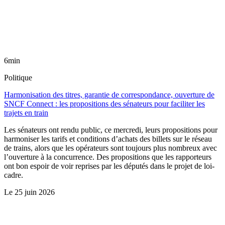
6min
Politique
Harmonisation des titres, garantie de correspondance, ouverture de
SNCF Connect : les propositions des sénateurs pour faciliter les
trajets en train
Les sénateurs ont rendu public, ce mercredi, leurs propositions pour
harmoniser les tarifs et conditions d’achats des billets sur le réseau
de trains, alors que les opérateurs sont toujours plus nombreux avec
l’ouverture à la concurrence. Des propositions que les rapporteurs
ont bon espoir de voir reprises par les députés dans le projet de loi-
cadre.
Le
25 juin 2026