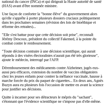
national du cancer (INCa) et qui dirigeait la Haute autorité de santé
(HAS) avant d'être nommée ministre.
Une façon de conforter la "bonne élève" du gouvernement alors
qu'elle s'apprête à porter plusieurs dossiers cruciaux politiquement
dans les prochaines semaines (révision des lois de bioéthique et
réforme des retraites)...
"Elle s'est battue pour que cette décision soit prise", reconnaît
Jérémy Descoux, président du collectif Fakemed, à la pointe du
combat contre le remboursement.
"Toute décision contraire à une décision scientifique, qui aurait
répondu à des visées électoralistes n'aurait pas été très glorieuse",
ajoute le médecin, interrogé par l'AFP.
Déremboursement des médicaments contre Alzheimer, jugés eux-
aussi peu efficaces, extension du nombre de vaccins obligatoires
chez les jeunes enfants pour contrer la méfiance vaccinale, hausse à
marche forcée du prix du paquet de cigarettes... En deux ans, Agnès
Buzyn aura eu plusieurs fois l'occasion de mettre en avant la science
pour justifier ses décisions.
Quitte à incarner pour ses détracteurs le mépris du "sachant",
s'étonnant que l'évidence scientifique ne s'impose pas d'elle-même.