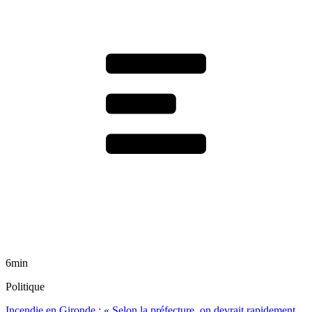
6min
Politique
Incendie en Gironde : « Selon la préfecture, on devrait rapidement