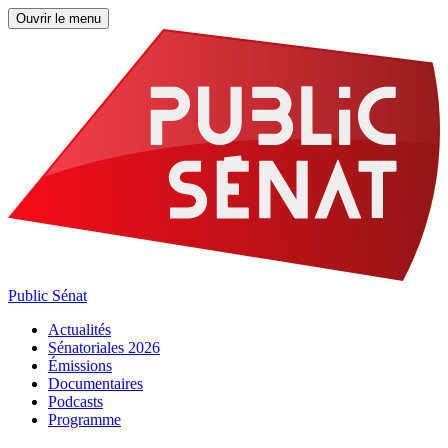
Ouvrir le menu
Public Sénat
Actualités
Sénatoriales 2026
Émissions
Documentaires
Podcasts
Programme