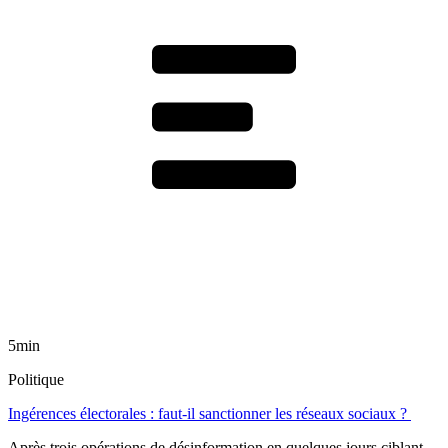
5min
Politique
Ingérences électorales : faut-il sanctionner les réseaux sociaux ?
Après trois opérations de désinformation en quelques jours ciblant