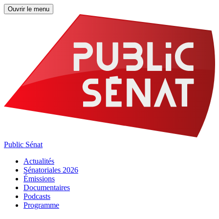
Ouvrir le menu
Public Sénat
Actualités
Sénatoriales 2026
Émissions
Documentaires
Podcasts
Programme