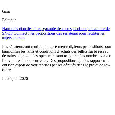
6min
Politique
Harmonisation des titres, garantie de correspondance, ouverture de
SNCF Connect : les propositions des sénateurs pour faciliter les
trajets en train
Les sénateurs ont rendu public, ce mercredi, leurs propositions pour
harmoniser les tarifs et conditions d’achats des billets sur le réseau
de trains, alors que les opérateurs sont toujours plus nombreux avec
l’ouverture à la concurrence. Des propositions que les rapporteurs
ont bon espoir de voir reprises par les députés dans le projet de loi-
cadre.
Le
25 juin 2026