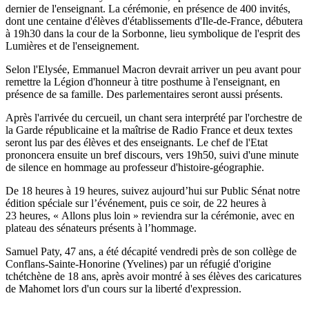
dernier de l'enseignant. La cérémonie, en présence de 400 invités,
dont une centaine d'élèves d'établissements d'Ile-de-France, débutera
à 19h30 dans la cour de la Sorbonne, lieu symbolique de l'esprit des
Lumières et de l'enseignement.
Selon l'Elysée, Emmanuel Macron devrait arriver un peu avant pour
remettre la Légion d'honneur à titre posthume à l'enseignant, en
présence de sa famille. Des parlementaires seront aussi présents.
Après l'arrivée du cercueil, un chant sera interprété par l'orchestre de
la Garde républicaine et la maîtrise de Radio France et deux textes
seront lus par des élèves et des enseignants. Le chef de l'Etat
prononcera ensuite un bref discours, vers 19h50, suivi d'une minute
de silence en hommage au professeur d'histoire-géographie.
De 18 heures à 19 heures, suivez aujourd’hui sur Public Sénat notre
édition spéciale sur l’événement, puis ce soir, de 22 heures à
23 heures, « Allons plus loin » reviendra sur la cérémonie, avec en
plateau des sénateurs présents à l’hommage.
Samuel Paty, 47 ans, a été décapité vendredi près de son collège de
Conflans-Sainte-Honorine (Yvelines) par un réfugié d'origine
tchétchène de 18 ans, après avoir montré à ses élèves des caricatures
de Mahomet lors d'un cours sur la liberté d'expression.