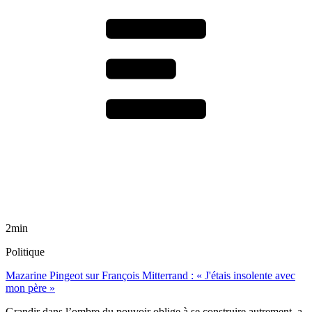
2min
Politique
Mazarine Pingeot sur François Mitterrand : « J'étais insolente avec
mon père »
Grandir dans l’ombre du pouvoir oblige à se construire autrement, a