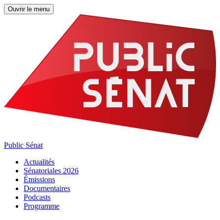
Ouvrir le menu
Public Sénat
Actualités
Sénatoriales 2026
Émissions
Documentaires
Podcasts
Programme