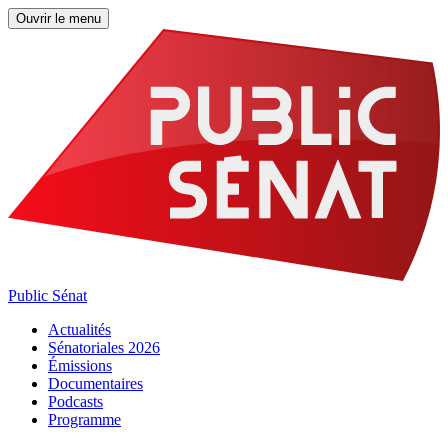
Ouvrir le menu
Public Sénat
Actualités
Sénatoriales 2026
Émissions
Documentaires
Podcasts
Programme