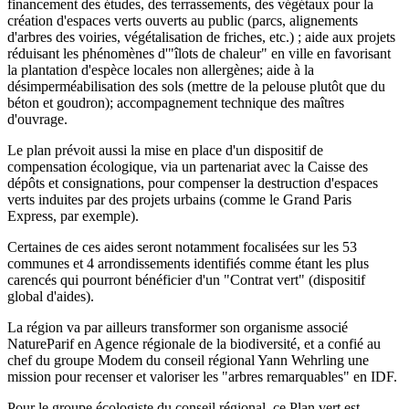
financement des études, des terrassements, des végétaux pour la
création d'espaces verts ouverts au public (parcs, alignements
d'arbres des voiries, végétalisation de friches, etc.) ; aide aux projets
réduisant les phénomènes d'"îlots de chaleur" en ville en favorisant
la plantation d'espèce locales non allergènes; aide à la
désimperméabilisation des sols (mettre de la pelouse plutôt que du
béton et goudron); accompagnement technique des maîtres
d'ouvrage.
Le plan prévoit aussi la mise en place d'un dispositif de
compensation écologique, via un partenariat avec la Caisse des
dépôts et consignations, pour compenser la destruction d'espaces
verts induites par des projets urbains (comme le Grand Paris
Express, par exemple).
Certaines de ces aides seront notamment focalisées sur les 53
communes et 4 arrondissements identifiés comme étant les plus
carencés qui pourront bénéficier d'un "Contrat vert" (dispositif
global d'aides).
La région va par ailleurs transformer son organisme associé
NatureParif en Agence régionale de la biodiversité, et a confié au
chef du groupe Modem du conseil régional Yann Wehrling une
mission pour recenser et valoriser les "arbres remarquables" en IDF.
Pour le groupe écologiste du conseil régional, ce Plan vert est