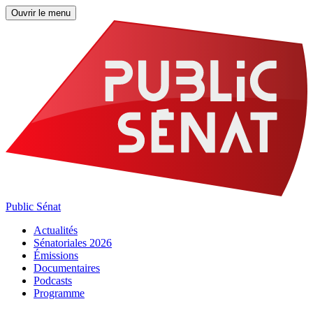
Ouvrir le menu
Public Sénat
Actualités
Sénatoriales 2026
Émissions
Documentaires
Podcasts
Programme