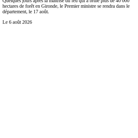
Quelques jours après la maîtrise du feu qui a brûlé plus de 40 000
hectares de forêt en Gironde, le Premier ministre se rendra dans le
département, le 17 août.
Le
6 août 2026