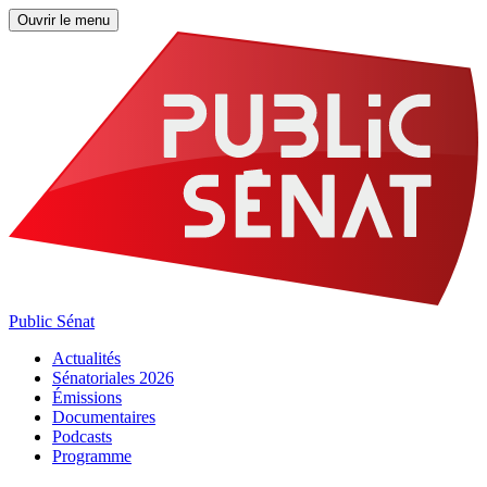
Ouvrir le menu
Public Sénat
Actualités
Sénatoriales 2026
Émissions
Documentaires
Podcasts
Programme