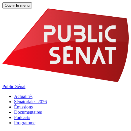
Ouvrir le menu
Public Sénat
Actualités
Sénatoriales 2026
Émissions
Documentaires
Podcasts
Programme