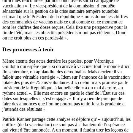
difficultés rencontrées par nos concitoyens sur la campagne de
vaccination ». Le vice-président de la commission d’enquête
sénatoriale sur la gestion de la crise sanitaire tempère toutefois
estimant que le Président de la république « nous donne les chiffres
des commandes de vaccins mais ce qui compte en ce moment ce
sont les chiffres des doses reçues. Cela fixe une perspective pour la
fin de l’été, mais les objectifs précédents n’ont pas été tenus. Donc
on ne croit plus en ces paroles-là ».
Des promesses à tenir
Même attente des actes derrière les paroles, pour Véronique
Guillotin qui espère que « si on arrive à vacciner tout le monde d’ici
fin septembre, on applaudira des deux mains. Mais derrière il va
falloir une véritable stratégie ». Idem sur l’annonce de la vaccination
totale des plus de 75 ans volontaires d’ici début mars promise par le
président de la République, à laquelle elle « a du mal à croire, au
rythme actuel ». Elle met encore en garde le chef de l’État sur ces
dates sur lesquelles il s’est engagé : « Il n’y a rien de pire que de
faire des annonces que l’on ne pourra pas tenir. Je suis prudente et
j’attends des résultats ».
Patrick Kanner partage cette analyse et déplore qu' « aujourd’hui, les
chiffres (de la vaccination) ne sont pas à la hauteur de l’espérance
qui vient d’être annoncée. A un moment, il faudra tirer les leçons de