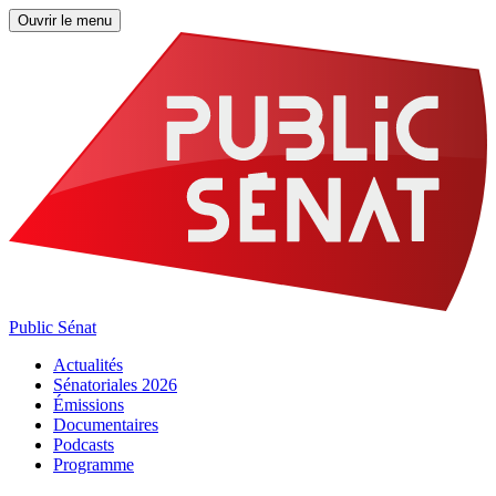
Ouvrir le menu
Public Sénat
Actualités
Sénatoriales 2026
Émissions
Documentaires
Podcasts
Programme