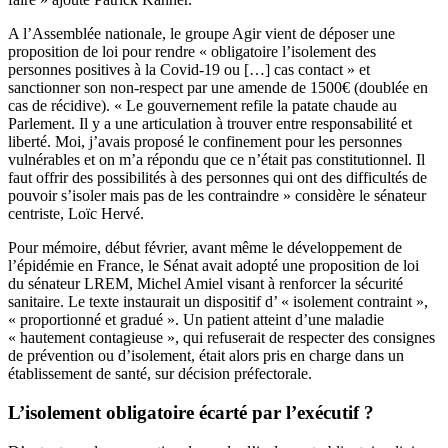
A l’Assemblée nationale, le groupe Agir vient de déposer une
proposition de loi pour rendre « obligatoire l’isolement des
personnes positives à la Covid-19 ou […] cas contact » et
sanctionner son non-respect par une amende de 1500€ (doublée en
cas de récidive). « Le gouvernement refile la patate chaude au
Parlement. Il y a une articulation à trouver entre responsabilité et
liberté. Moi, j’avais proposé le confinement pour les personnes
vulnérables et on m’a répondu que ce n’était pas constitutionnel. Il
faut offrir des possibilités à des personnes qui ont des difficultés de
pouvoir s’isoler mais pas de les contraindre » considère le sénateur
centriste, Loïc Hervé.
Pour mémoire,
début février
, avant même le développement de
l’épidémie en France, le Sénat avait adopté une proposition de loi
du
sénateur LREM, Michel Amiel visant à renforcer la sécurité
sanitaire. Le texte instaurait un dispositif d’ « isolement contraint »,
« proportionné et gradué ». Un patient atteint d’une maladie
« hautement contagieuse », qui refuserait de respecter des consignes
de prévention ou d’isolement, était alors pris en charge dans un
établissement de santé, sur décision préfectorale.
L’isolement obligatoire écarté par l’exécutif ?