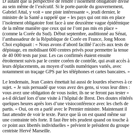
D’autant que la perspective de rendre l’isolement obligatoire divise
au sein même de l’exécutif. Si le porte-parole du gouvernement,
Gabriel Attal, y voit « une piste intéressante », jeudi dernier,
le
ministre de la Santé a rappelé que « les pays qui ont mis en place
l’isolement obligatoire font face à une deuxième vague épidémique
de la même manière que ceux qui ne l’ont pas mis en place »
(comme la Corée du Sud).
Début septembre, auditionné au
Sénat,
l’ambassadeur de la République de Corée en France, Jong Moon
Choi expliquait : « Nous avons d’abord facilité l’accès aux tests de
dépistage, en mobilisant 600 centres privés pour permettre la tenue
de 40 000 tests par jour. Les cas confirmés étaient ensuite
étroitement suivis par le centre coréen de contrôle, qui avait accès à
leurs déplacements, au moyen d’outils numériques variés, avec
notamment un traçage GPS par les téléphones et cartes bancaires. »
Le lendemain, Jean Castex émettait lui aussi de lourdes réserves à ce
sujet. « Je suis persuadé que vous avez des gens, si vous leur dites :
vous avez une obligation de vous isoler, ils ne se feront pas tester »
a-t-il déclaré lors d’une visite à l’hôpital de Brest. Des doutes réitérés
quelques heures après lors d’une visioconférence avec les chefs de
partis. « Oui, on en a parlé avec le Premier ministre. Maintenant il
faut attendre de voir le texte. Parce que là on est quand même sur
une contrainte très forte. Il faut être très prudent quand on touche à
ce point aux libertés individuelles » prévient le président du groupe
centriste Hervé Marseille.