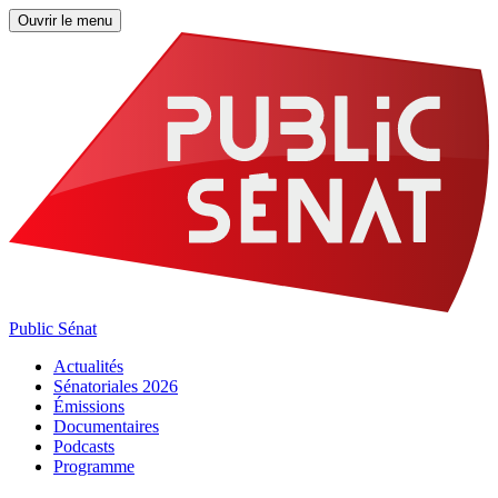
Ouvrir le menu
Public Sénat
Actualités
Sénatoriales 2026
Émissions
Documentaires
Podcasts
Programme