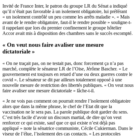
Invité de France Inter, le patron du groupe LR du Sénat a indiqué
qu’il n’était pas favorable à un isolement obligatoire, lui préférant
« un isolement contrôlé un peu comme les arrêts maladie ». « Mais
avant de le rendre obligatoire, faut-il le rendre possible » souligne-t-
il rappelant que lors du premier confinement le groupe hôtelier
Accor avait mis à disposition des chambres sans le succès escompté.
« On veut nous faire avaliser une mesure
dictatoriale »
« On ne traçait pas, on ne testait pas, donc forcement ça n’a pas
marché, complète le sénateur LR de l’Oise, Jérôme Bascher. « Le
gouvernement est toujours en retard d’une ou deux guerres contre le
covid ». Le sénateur se dit par ailleurs totalement opposé à une
nouvelle mesure de restriction des libertés publiques. « On veut nous
faire avaliser une mesure dictatoriale » lâche-t-il.
« Je ne vois pas comment on pourrait rendre l’isolement obligatoire
alors que dans la même phrase, le chef de l’Etat dit que la
vaccination ne le sera pas. La parole publique doit garder du sens.
C’est très facile d’avoir un discours martial, de dire qu’on veut
renforcer ce qui existe, sauf que ce qui existe n’est déjà pas
appliqué » note la sénatrice communiste, Cécile Cukierman. Dans le
viseur de l’élue, l’isolement des cas contacts. « Les protocoles