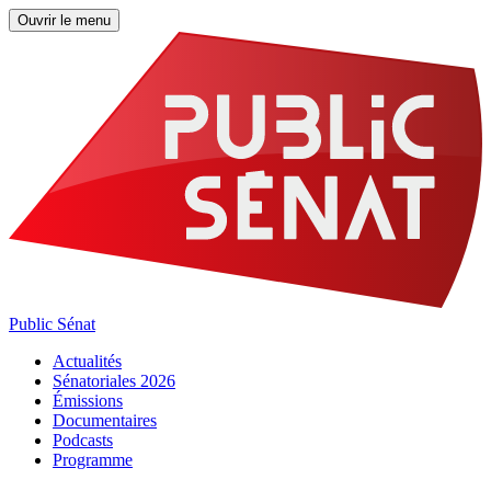
Ouvrir le menu
Public Sénat
Actualités
Sénatoriales 2026
Émissions
Documentaires
Podcasts
Programme