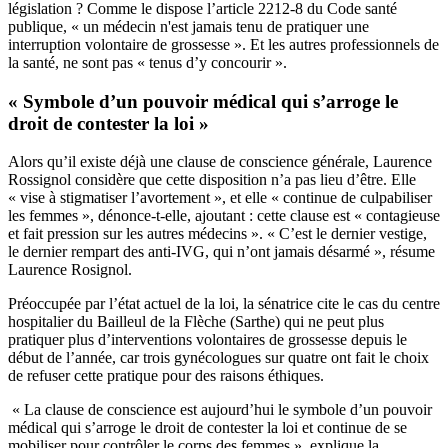
législation ? Comme le dispose
l’article 2212-8 du Code santé
publique
, « un médecin n'est jamais tenu de pratiquer une
interruption volontaire de grossesse ». Et les autres professionnels de
la santé, ne sont pas « tenus d’y concourir ».
« Symbole d’un pouvoir médical qui s’arroge le
droit de contester la loi »
Alors qu’il existe déjà
une clause de conscience générale
, Laurence
Rossignol considère que cette disposition n’a pas lieu d’être. Elle
« vise à stigmatiser l’avortement », et elle « continue de culpabiliser
les femmes », dénonce-t-elle, ajoutant : cette clause est « contagieuse
et fait pression sur les autres médecins ». « C’est le dernier vestige,
le dernier rempart des anti-IVG, qui n’ont jamais désarmé », résume
Laurence Rosignol.
Préoccupée par l’état actuel de la loi, la sénatrice cite le cas du
centre
hospitalier du Bailleul de la Flèche (Sarthe) qui ne peut plus
pratiquer plus d’interventions volontaires de grossesse
depuis le
début de l’année, car trois gynécologues sur quatre ont fait le choix
de refuser cette pratique pour des raisons éthiques.
« La clause de conscience est aujourd’hui le symbole d’un pouvoir
médical qui s’arroge le droit de contester la loi et continue de se
mobiliser pour contrôler le corps des femmes », explique la