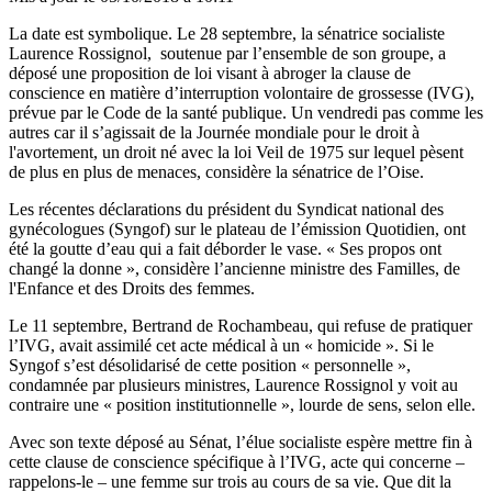
La date est symbolique. Le 28 septembre, la sénatrice socialiste
Laurence Rossignol, soutenue par l’ensemble de son groupe, a
déposé
une proposition de loi
visant à abroger la clause de
conscience en matière d’interruption volontaire de grossesse (IVG),
prévue par le Code de la santé publique. Un vendredi pas comme les
autres car il s’agissait de la Journée mondiale pour le droit à
l'avortement, un droit né avec la loi Veil de 1975 sur lequel pèsent
de plus en plus de menaces, considère la sénatrice de l’Oise.
Les récentes déclarations du président du Syndicat national des
gynécologues (Syngof) sur le plateau de l’émission Quotidien, ont
été la goutte d’eau qui a fait déborder le vase. « Ses propos ont
changé la donne », considère l’ancienne ministre des Familles, de
l'Enfance et des Droits des femmes.
Le 11 septembre,
Bertrand de Rochambeau
, qui refuse de pratiquer
l’IVG, avait assimilé cet acte médical à un « homicide ». Si le
Syngof s’est désolidarisé de cette position « personnelle »,
condamnée par plusieurs ministres, Laurence Rossignol y voit au
contraire une « position institutionnelle », lourde de sens, selon elle.
Avec son texte déposé au Sénat, l’élue socialiste espère mettre fin à
cette clause de conscience spécifique à l’IVG, acte qui concerne –
rappelons-le – une femme sur trois au cours de sa vie. Que dit la