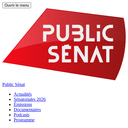
Ouvrir le menu
Public Sénat
Actualités
Sénatoriales 2026
Émissions
Documentaires
Podcasts
Programme