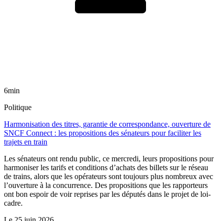
6min
Politique
Harmonisation des titres, garantie de correspondance, ouverture de
SNCF Connect : les propositions des sénateurs pour faciliter les
trajets en train
Les sénateurs ont rendu public, ce mercredi, leurs propositions pour
harmoniser les tarifs et conditions d’achats des billets sur le réseau
de trains, alors que les opérateurs sont toujours plus nombreux avec
l’ouverture à la concurrence. Des propositions que les rapporteurs
ont bon espoir de voir reprises par les députés dans le projet de loi-
cadre.
Le
25 juin 2026