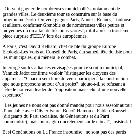
"On veut gagner de nombreuses municipalités, notamment de
grandes villes. Le deuxième tour se construira sur la base du
programme écolo. On veut gagner Paris, Nantes, Rennes, Toulouse
et ailleurs, confirmer Grenoble et de nombreuses villes petites et
moyennes où on a fait de très bons scores", dit-il après la troisième
place surprise d'EELV lors des européennes.
A Paris, c'est David Belliard, chef de file du groupe Europe
Ecologie-Les Verts au Conseil de Paris, élu samedi tête de liste pour
les municipales, qui mènera le combat.
Interrogé sur les alliances envisagées pour ce scrutin municipal,
Yannick Jadot confirme vouloir "distinguer les citoyens des
appareils". "Chacun sera libre de venir participer à la construction
que nous proposons autour d’un projet", ajoute-t-il, se refusant à
"être le nouveau leader de l’opposition mais celui d’une nouvelle
espérance".
"Les jeunes ne nous ont pas donné mandat pour nous asseoir autour
d’une table avec Olivier Faure, Benoît Hamon et Fabien Roussel
(dirigeants du Parti socialiste, de Générations et du Parti
communiste), mais pour agir concrètement sur le climat", insiste-t-il.
Et si Générations ou La France insoumise "ne sont pas des partis