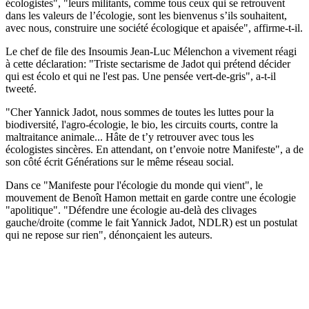
écologistes", "leurs militants, comme tous ceux qui se retrouvent
dans les valeurs de l’écologie, sont les bienvenus s’ils souhaitent,
avec nous, construire une société écologique et apaisée", affirme-t-il.
Le chef de file des Insoumis Jean-Luc Mélenchon a vivement réagi
à cette déclaration: "Triste sectarisme de Jadot qui prétend décider
qui est écolo et qui ne l'est pas. Une pensée vert-de-gris", a-t-il
tweeté.
"Cher Yannick Jadot, nous sommes de toutes les luttes pour la
biodiversité, l'agro-écologie, le bio, les circuits courts, contre la
maltraitance animale... Hâte de t’y retrouver avec tous les
écologistes sincères. En attendant, on t’envoie notre Manifeste", a de
son côté écrit Générations sur le même réseau social.
Dans ce "Manifeste pour l'écologie du monde qui vient", le
mouvement de Benoît Hamon mettait en garde contre une écologie
"apolitique". "Défendre une écologie au-delà des clivages
gauche/droite (comme le fait Yannick Jadot, NDLR) est un postulat
qui ne repose sur rien", dénonçaient les auteurs.