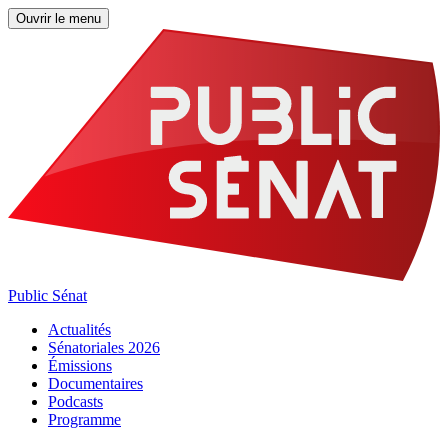
Ouvrir le menu
Public Sénat
Actualités
Sénatoriales 2026
Émissions
Documentaires
Podcasts
Programme