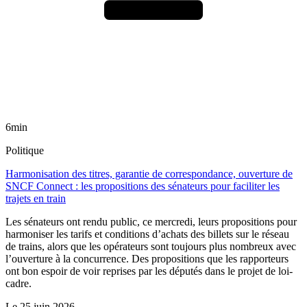
6min
Politique
Harmonisation des titres, garantie de correspondance, ouverture de
SNCF Connect : les propositions des sénateurs pour faciliter les
trajets en train
Les sénateurs ont rendu public, ce mercredi, leurs propositions pour
harmoniser les tarifs et conditions d’achats des billets sur le réseau
de trains, alors que les opérateurs sont toujours plus nombreux avec
l’ouverture à la concurrence. Des propositions que les rapporteurs
ont bon espoir de voir reprises par les députés dans le projet de loi-
cadre.
Le
25 juin 2026