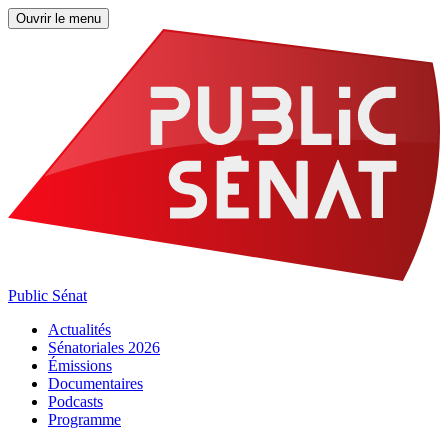
Ouvrir le menu
Public Sénat
Actualités
Sénatoriales 2026
Émissions
Documentaires
Podcasts
Programme