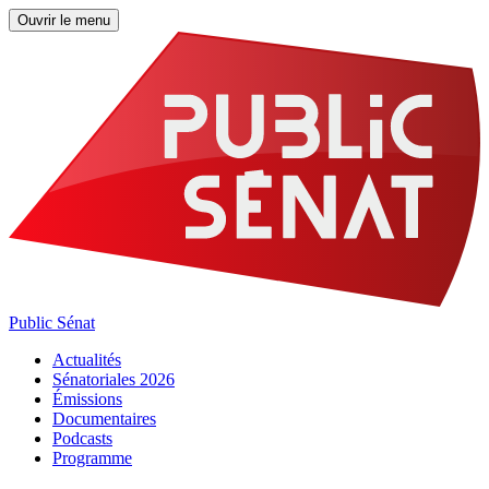
Ouvrir le menu
Public Sénat
Actualités
Sénatoriales 2026
Émissions
Documentaires
Podcasts
Programme