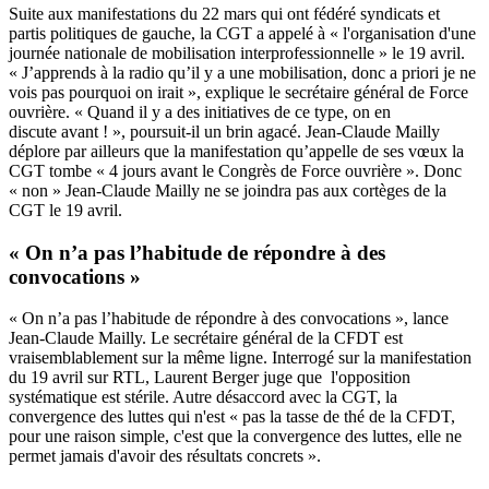
Suite aux
manifestations du 22 mars
qui ont fédéré syndicats et
partis politiques de gauche, la CGT a appelé à « l'organisation d'une
journée nationale de mobilisation interprofessionnelle » le 19 avril.
« J’apprends à la radio qu’il y a une mobilisation, donc a priori je ne
vois pas pourquoi on irait », explique le secrétaire général de Force
ouvrière. « Quand il y a des initiatives de ce type, on en
discute avant ! », poursuit-il un brin agacé. Jean-Claude Mailly
déplore par ailleurs que la manifestation qu’appelle de ses vœux la
CGT tombe « 4 jours avant le Congrès de Force ouvrière ». Donc
« non » Jean-Claude Mailly ne se joindra pas aux cortèges de la
CGT le 19 avril.
« On n’a pas l’habitude de répondre à des
convocations »
« On n’a pas l’habitude de répondre à des convocations », lance
Jean-Claude Mailly. Le secrétaire général de la CFDT est
vraisemblablement sur la même ligne. Interrogé sur la manifestation
du 19 avril sur RTL, Laurent Berger juge que l'opposition
systématique est stérile. Autre désaccord avec la CGT, la
convergence des luttes qui n'est « pas la tasse de thé de la CFDT,
pour une raison simple, c'est que la convergence des luttes, elle ne
permet jamais d'avoir des résultats concrets ».