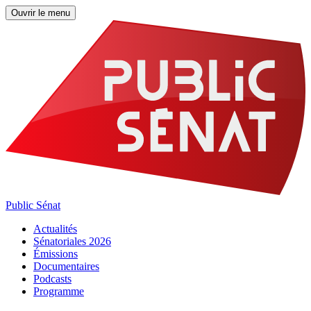
Ouvrir le menu
Public Sénat
Actualités
Sénatoriales 2026
Émissions
Documentaires
Podcasts
Programme