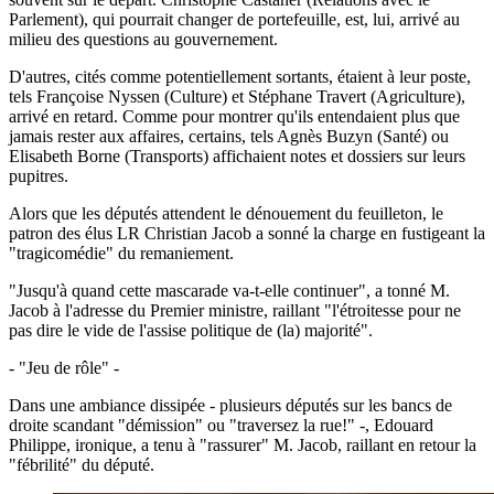
Parlement), qui pourrait changer de portefeuille, est, lui, arrivé au
milieu des questions au gouvernement.
D'autres, cités comme potentiellement sortants, étaient à leur poste,
tels Françoise Nyssen (Culture) et Stéphane Travert (Agriculture),
arrivé en retard. Comme pour montrer qu'ils entendaient plus que
jamais rester aux affaires, certains, tels Agnès Buzyn (Santé) ou
Elisabeth Borne (Transports) affichaient notes et dossiers sur leurs
pupitres.
Alors que les députés attendent le dénouement du feuilleton, le
patron des élus LR Christian Jacob a sonné la charge en fustigeant la
"tragicomédie" du remaniement.
"Jusqu'à quand cette mascarade va-t-elle continuer", a tonné M.
Jacob à l'adresse du Premier ministre, raillant "l'étroitesse pour ne
pas dire le vide de l'assise politique de (la) majorité".
- "Jeu de rôle" -
Dans une ambiance dissipée - plusieurs députés sur les bancs de
droite scandant "démission" ou "traversez la rue!" -, Edouard
Philippe, ironique, a tenu à "rassurer" M. Jacob, raillant en retour la
"fébrilité" du député.