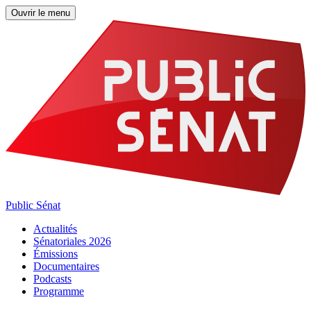
Ouvrir le menu
Public Sénat
Actualités
Sénatoriales 2026
Émissions
Documentaires
Podcasts
Programme