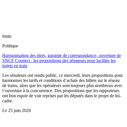
6min
Politique
Harmonisation des titres, garantie de correspondance, ouverture de
SNCF Connect : les propositions des sénateurs pour faciliter les
trajets en train
Les sénateurs ont rendu public, ce mercredi, leurs propositions pour
harmoniser les tarifs et conditions d’achats des billets sur le réseau
de trains, alors que les opérateurs sont toujours plus nombreux avec
l’ouverture à la concurrence. Des propositions que les rapporteurs
ont bon espoir de voir reprises par les députés dans le projet de loi-
cadre.
Le
25 juin 2026