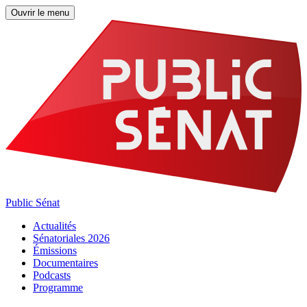
Ouvrir le menu
Public Sénat
Actualités
Sénatoriales 2026
Émissions
Documentaires
Podcasts
Programme