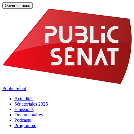
Ouvrir le menu
Public Sénat
Actualités
Sénatoriales 2026
Émissions
Documentaires
Podcasts
Programme