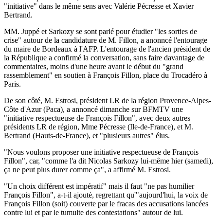
"initiative" dans le même sens avec Valérie Pécresse et Xavier
Bertrand.
MM. Juppé et Sarkozy se sont parlé pour étudier "les sorties de
crise" autour de la candidature de M. Fillon, a anonncé l'entourage
du maire de Bordeaux à l'AFP. L'entourage de l'ancien président de
la République a confirmé la conversation, sans faire davantage de
commentaires, moins d'une heure avant le début du "grand
rassemblement" en soutien à François Fillon, place du Trocadéro à
Paris.
De son côté, M. Estrosi, président LR de la région Provence-Alpes-
Côte d'Azur (Paca), a annoncé dimanche sur BFMTV une
"initiative respectueuse de François Fillon", avec deux autres
présidents LR de région, Mme Pécresse (Ile-de-France), et M.
Bertrand (Hauts-de-France), et "plusieurs autres" élus.
"Nous voulons proposer une initiative respectueuse de François
Fillon", car, "comme l'a dit Nicolas Sarkozy lui-même hier (samedi),
ça ne peut plus durer comme ça", a affirmé M. Estrosi.
"Un choix différent est impératif" mais il faut "ne pas humilier
François Fillon", a-t-il ajouté, regrettant qu'"aujourd'hui, la voix de
François Fillon (soit) couverte par le fracas des accusations lancées
contre lui et par le tumulte des contestations" autour de lui.